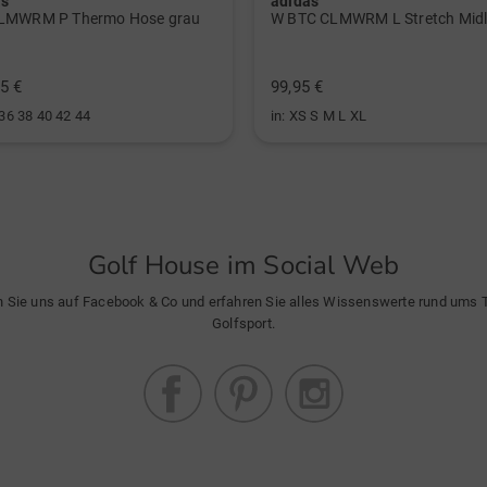
as
adidas
LMWRM P Thermo Hose grau
5 €
99,95 €
 36 38 40 42 44
in: XS S M L XL
Golf House im Social Web
n Sie uns auf Facebook & Co und erfahren Sie alles Wissenswerte rund ums
Golfsport.