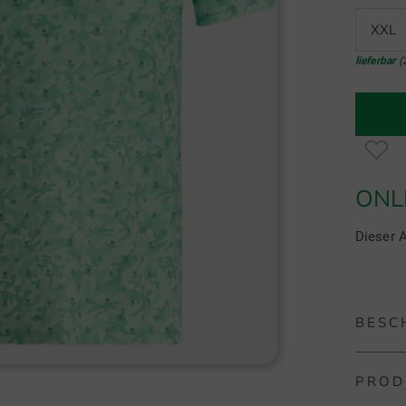
XXL
lieferbar
(
ONL
Dieser A
BESC
PROD
G/Fore