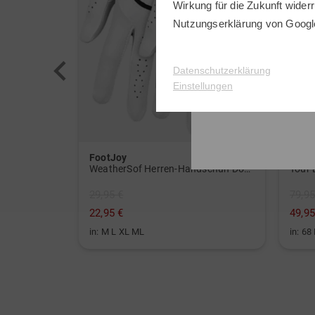
Wirkung für die Zukunft widerr
Nutzungserklärung
von Googl
Datenschutzerklärung
Einstellungen
FootJoy
Titlei
SpeedSoft Golfbälle mit Golf House Logo (3 für 2-Aktion! Code: SSV) weiß
WeatherSof Herren-Handschuh Doppelpack für die linke Hand weiß
29,95 €
79,95
22,95 €
49,95
in: M L XL ML
in: 68