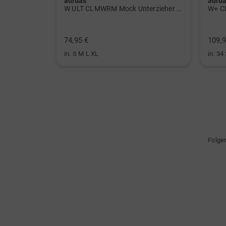
adidas
adid
 Polo navy
W ULT CLMWRM Mock Unterzieher schwarz
W+ C
74,95 €
109,9
in: S M L XL
in: 34
Folge