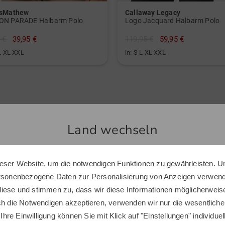
isMathew
Callaway Legacy
ON PARADE Halbarm Polo
Logo Jacquard Halbarm Polo
 €
39,95 €
119,95 €
59,95 €
L XL XXL
in: S L XL XXL
Top Produkte
Land wechseln
-41%
eser Website, um die notwendigen Funktionen zu gewährleisten. U
Sie scheinen sich in einem anderen Land zu befinden.
ersonenbezogene Daten zur Personalisierung von Anzeigen verwende
Möchten Sie den Golf House Shop wechseln?
iese und stimmen zu, dass wir diese Informationen möglicherweis
ch die Notwendigen akzeptieren, verwenden wir nur die wesentliche
 Ihre Einwilligung können Sie mit Klick auf "Einstellungen" individue