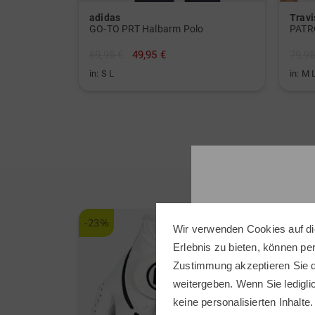
adidas
Trav
GO-TO PRT Halbarm Polo
PATR
69,95 €
49,95 €
79,95
in: S L
in: M 
-23%
-38%
Wir verwenden Cookies auf di
Erlebnis zu bieten, können p
Zustimmung akzeptieren Sie d
weitergeben. Wenn Sie ledigli
keine personalisierten Inhalte.