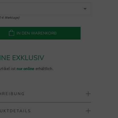
2-4 Werktage)
IN DEN WARENKORB
INE EXKLUSIV
rtikel ist
nur online
erhältlich.
HREIBUNG
UKTDETAILS
 MAPPED ICON CAMO TECH JERSEY Halbarm Polo