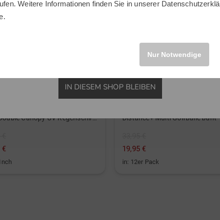
ufen. Weitere Informationen finden Sie in unserer
Datenschutzerklä
INTERNATIONAL
e.
Nur Notwendige
IN DIESEM SHOP BLEIBEN
st
TaylorMade
Tour Double Canopy UV Regenschirm schwarz
Distance+ Multi Golfbälle bunt
 €
33,95 €
 €
19,95 €
 Inch
in: 12er Pack