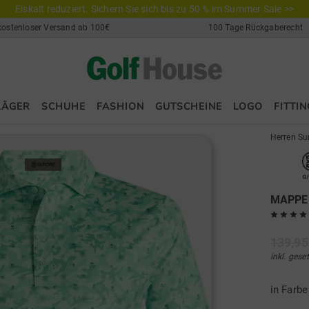
Eiskalt reduziert. Sichern Sie sich bis zu 50 % im Summer Sale >>
kostenloser Versand ab 100€
100 Tage Rückgaberecht
LÄGER
SCHUHE
FASHION
GUTSCHEINE
LOGO
FITTIN
Herren Su
MAPPED
139,95
inkl. gese
in Farb