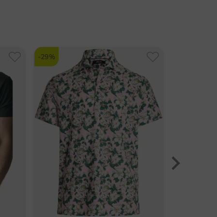
-29%
-28%