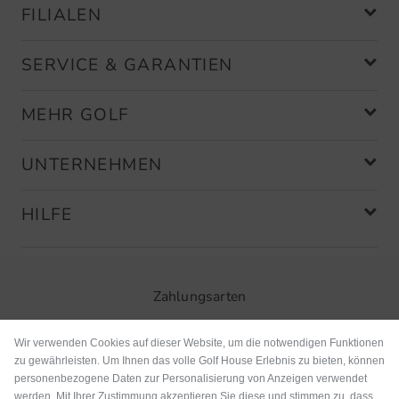
FILIALEN
SERVICE & GARANTIEN
MEHR GOLF
UNTERNEHMEN
HILFE
Zahlungsarten
Wir verwenden Cookies auf dieser Website, um die notwendigen Funktionen
zu gewährleisten. Um Ihnen das volle Golf House Erlebnis zu bieten, können
personenbezogene Daten zur Personalisierung von Anzeigen verwendet
werden. Mit Ihrer Zustimmung akzeptieren Sie diese und stimmen zu, dass