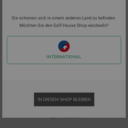
Sie scheinen sich in einem anderen Land zu befinden.
Möchten Sie den Golf House Shop wechseln?
INTERNATIONAL
Polo Ralph Lauren
Valiente
C
kurz Skort
kurz Skort
J
189,95 €
94,95 €
69,95 €
34,95 €
1
in: XS
in: 34 36 44
i
IN DIESEM SHOP BLEIBEN
Top Produkte