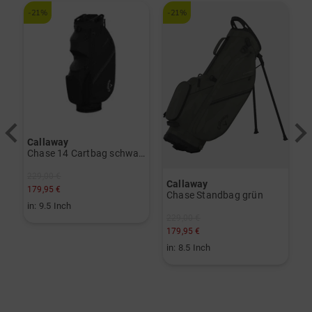
-21%
-21%
-
Callaway
Chase 14 Cartbag schwarz
229,00 €
Callaway
C
179,95 €
y
Chase Standbag grün
O
in: 9.5 Inch
229,00 €
3
179,95 €
2
in: 8.5 Inch
i