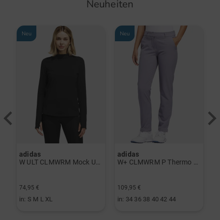
Neuheiten
Neu
Neu
adidas
adidas
a
rint Halbarm Polo navy
W ULT CLMWRM Mock Unterzieher schwarz
W+ CLMWRM P Thermo Hose grau
74,95 €
109,95 €
9
in: S M L XL
in: 34 36 38 40 42 44
i