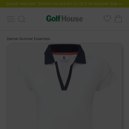
Eiskalt reduziert. Sichern Sie sich bis zu 50 % im Summer Sale >>
Damen Summer Essentials