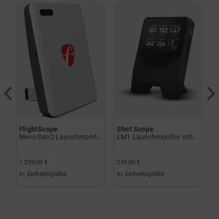
-
FlightScope
Shot Scope
V
Trolley schwarz
Mevo Gen2 Launchmonitor weiß
LM1 Launchmonitor schwarz
8
1.299,00 €
239,00 €
6
in: Einheitsgröße
in: Einheitsgröße
i