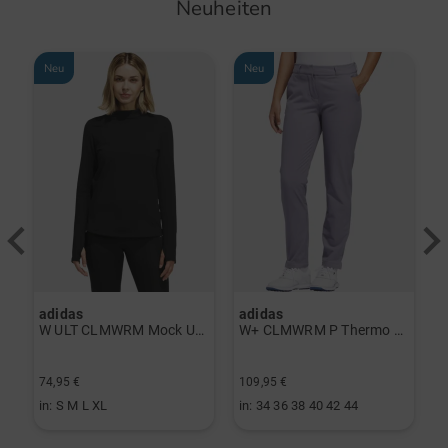
Neuheiten
Neu
Neu
adidas
adidas
a
rint Halbarm Polo navy
W ULT CLMWRM Mock Unterzieher schwarz
W+ CLMWRM P Thermo Hose grau
74,95 €
109,95 €
9
in: S M L XL
in: 34 36 38 40 42 44
i