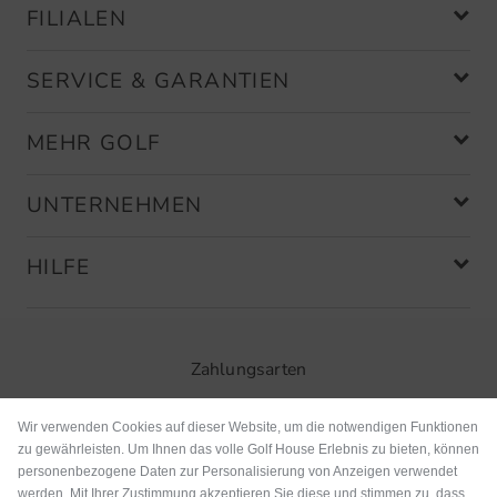
FILIALEN
SERVICE & GARANTIEN
MEHR GOLF
UNTERNEHMEN
HILFE
Zahlungsarten
Wir verwenden Cookies auf dieser Website, um die notwendigen Funktionen
zu gewährleisten. Um Ihnen das volle Golf House Erlebnis zu bieten, können
personenbezogene Daten zur Personalisierung von Anzeigen verwendet
werden. Mit Ihrer Zustimmung akzeptieren Sie diese und stimmen zu, dass