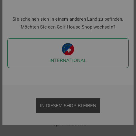
Sie scheinen sich in einem anderen Land zu befinden.
Möchten Sie den Golf House Shop wechseln?
INTERNATIONAL
Daily Sports
Penguin
M
KIM Halbarm Polo
Palm Springs Halbarm Polo
P
69,95 €
49,95 €
89,95 €
64,95 €
7
in: S M L XL
in: M XL
i
IN DIESEM SHOP BLEIBEN
Top Produkte