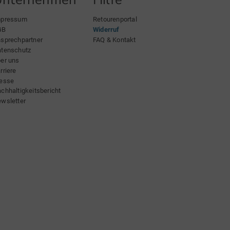
mpressum
Retourenportal
GB
Widerruf
sprechpartner
FAQ & Kontakt
tenschutz
er uns
rriere
esse
chhaltigkeitsbericht
wsletter