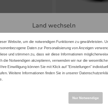
O
Shot Scope
Land wechseln
Biom C4 Golfschuhe weiß
LM1 Launchmonitor schwarz
0 €
5 €
239,00 €
eser Website, um die notwendigen Funktionen zu gewährleisten. U
Sie scheinen sich in einem anderen Land zu befinden.
 37 38 39 40 41
in: Einheitsgröße
ersonenbezogene Daten zur Personalisierung von Anzeigen verwende
Möchten Sie den Golf House Shop wechseln?
iese und stimmen zu, dass wir diese Informationen möglicherweis
ch die Notwendigen akzeptieren, verwenden wir nur die wesentliche
 Ihre Einwilligung können Sie mit Klick auf "Einstellungen" individue
ufen. Weitere Informationen finden Sie in unserer
Datenschutzerklä
INTERNATIONAL
Neuheiten
e.
Neu
Nur Notwendige