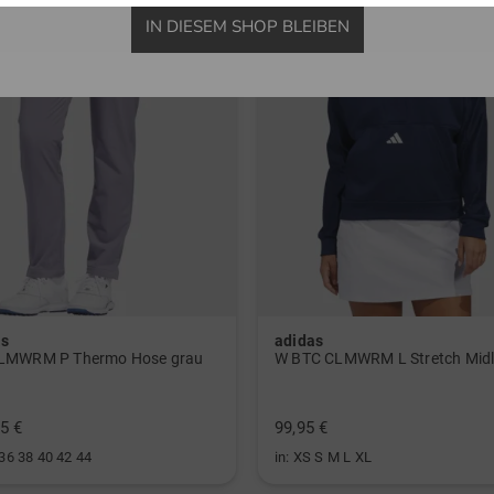
IN DIESEM SHOP BLEIBEN
as
adidas
LMWRM P Thermo Hose grau
5 €
99,95 €
 36 38 40 42 44
in: XS S M L XL