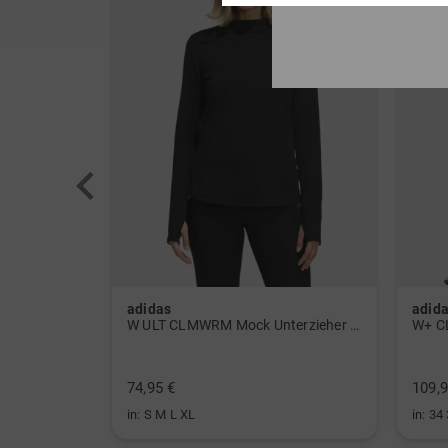
adidas
adid
 Polo navy
W ULT CLMWRM Mock Unterzieher schwarz
W+ C
74,95 €
109,9
in: S M L XL
in: 34