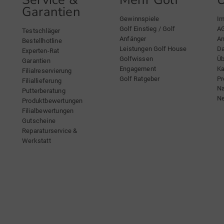
Garantien
Gewinnspiele
I
Golf Einstieg / Golf
A
Testschläger
Anfänger
An
Bestellhotline
Leistungen Golf House
Da
Experten-Rat
Golfwissen
Üb
Garantien
Engagement
Ka
Filialreservierung
Golf Ratgeber
Pr
Filiallieferung
Na
Putterberatung
Ne
Produktbewertungen
Filialbewertungen
Gutscheine
Reparaturservice &
Werkstatt