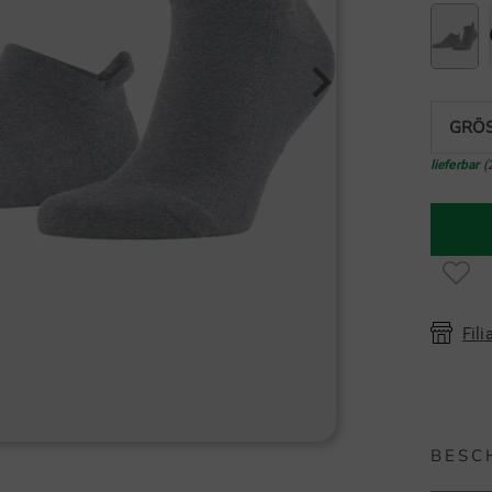
GRÖS
lieferbar
(
Fili
BESC