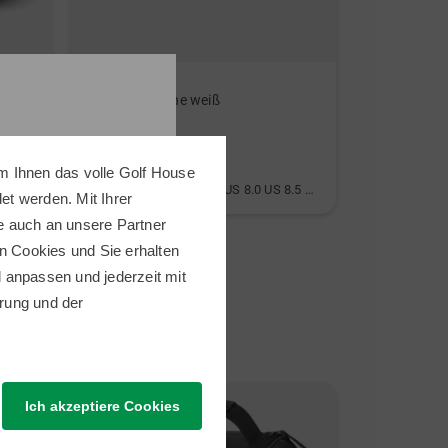
Diese Socken sind sehr
gut
New Balance
Titleist
327 Golfschuhe weiß
79,95 €
Community Member
(
31.03.2024
)
139,95 €
49,95 €
m Ihnen das volle Golf House
in: US 6.0 US 6.5 US 7.5 US 8.0 US 8.5 US 9.0 US 9.5 US 10.0
in: 68 Inch
t werden. Mit Ihrer
e auch an unsere Partner
Großartiger Komfort
n Cookies und Sie erhalten
ll anpassen und jederzeit mit
rung
und der
Community Member
(
18.11.2022
)
Neu
Neu
Ich akzeptiere Cookies
Empfehlenswert