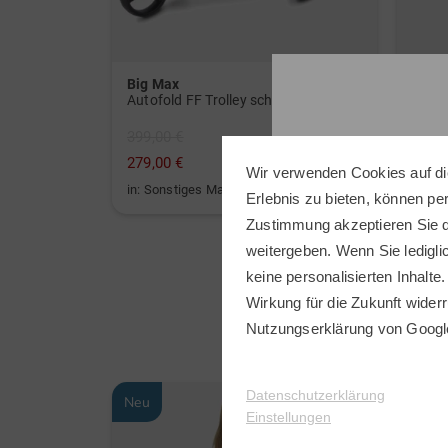
Big Max
ECC
or weiß
Autofold FF Trolley schwarz
Golf 
399,00 €
229,0
279,00 €
159,9
Wir verwenden Cookies auf di
in: Sonstiges Material
in: 36
Erlebnis zu bieten, können p
Zustimmung akzeptieren Sie d
weitergeben. Wenn Sie ledigli
keine personalisierten Inhalte.
Wirkung für die Zukunft widerr
Nutzungserklärung
von Googl
Datenschutzerklärung
Neu
Neu
Einstellungen