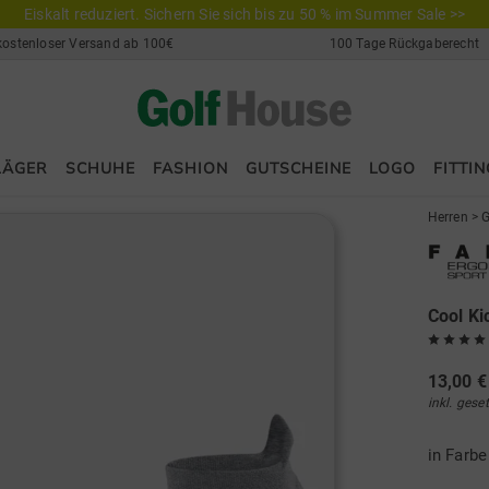
Eiskalt reduziert. Sichern Sie sich bis zu 50 % im Summer Sale >>
kostenloser Versand ab 100€
100 Tage Rückgaberecht
LÄGER
SCHUHE
FASHION
GUTSCHEINE
LOGO
FITTIN
Herren
>
G
Cool Ki
13,00 €
inkl. gese
in Farb