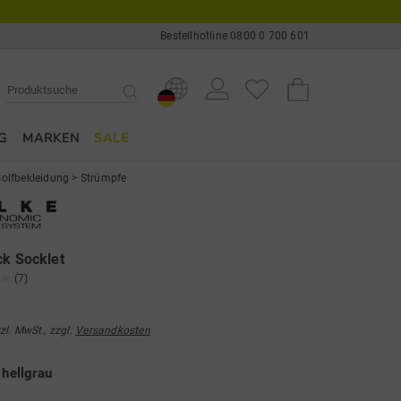
Bestellhotline 0800 0 700 601
G
MARKEN
SALE
olfbekleidung
>
Strümpfe
ck Socklet
(7)
tzl. MwSt., zzgl.
Versandkosten
e
hellgrau