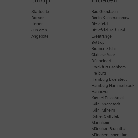
Startseite
Bad Griesbach
Damen
Berlin Kleinmachnow
Herren
Bielefeld
Junioren
Bielefeld Golf- und
Angebote
Eventrange
Bottrop
Bremen Stuhr
Club zur Vahr
Düsseldorf
Frankfurt Eschborn
Freiburg
Hamburg Eidelstedt
Hamburg Hammerbrook
Hannover
Kassel Fuldabrück
Köln Innenstadt
Köln Pulheim
Kölner Golfclub
Mannheim
München Brunnthal
München Innenstadt