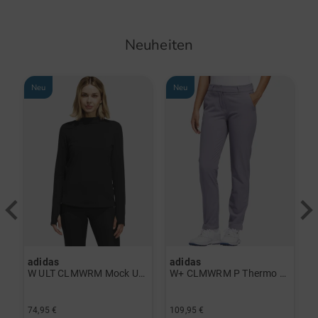
Neuheiten
Neu
Neu
adidas
adidas
a
rint Halbarm Polo navy
W ULT CLMWRM Mock Unterzieher schwarz
W+ CLMWRM P Thermo Hose grau
74,95 €
109,95 €
9