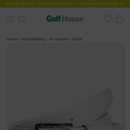
Eiskalt reduziert. Sichern Sie sich bis zu 50 % im Summer Sale >>
Herren
>
Golfbekleidung
>
Accessoires
>
Gürtel