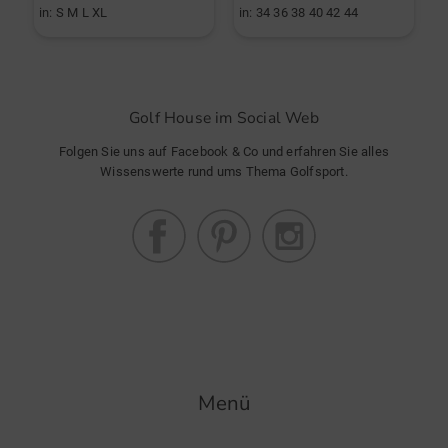
in: S M L XL
in: 34 36 38 40 42 44
i
Golf House im Social Web
Folgen Sie uns auf Facebook & Co und erfahren Sie alles
Wissenswerte rund ums Thema Golfsport.
Menü