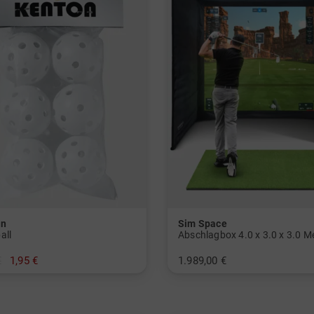
on
Sim Space
all
Abschlagbox 4.0 x 3.0 x 3.0 M
€
1,95 €
1.989,00 €
r Pack
in: Einheitsgröße