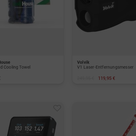
House
Volvik
d Cooling Towel
V1 Laser-Entfernungsmesser
€
249,95 €
119,95 €
nheitsgröße
in: Einheitsgröße