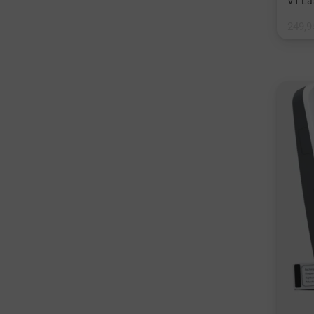
V1 La
249,9
in: Ei