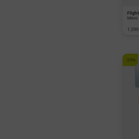
Fligh
Mevo 
1.299
in: Ei
-33%