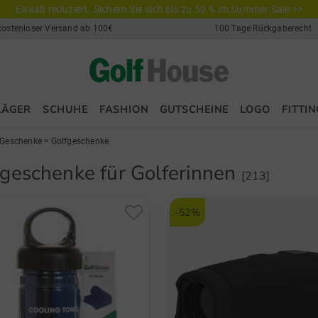
Eiskalt reduziert. Sichern Sie sich bis zu 50 % im Summer Sale >>
kostenloser Versand ab 100€
100 Tage Rückgaberecht
LÄGER
SCHUHE
FASHION
GUTSCHEINE
LOGO
FITTIN
Geschenke
>
Golfgeschenke
fgeschenke für Golferinnen
[213]
-52%