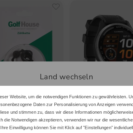
Land wechseln
eser Website, um die notwendigen Funktionen zu gewährleisten. U
Sie scheinen sich in einem anderen Land zu befinden.
ersonenbezogene Daten zur Personalisierung von Anzeigen verwende
Möchten Sie den Golf House Shop wechseln?
House
Garmin
iese und stimmen zu, dass wir diese Informationen möglicherweis
ette
Approach S44 GPS-Golfuhr
ch die Notwendigen akzeptieren, verwenden wir nur die wesentliche
€
299,00 €
 Ihre Einwilligung können Sie mit Klick auf "Einstellungen" individue