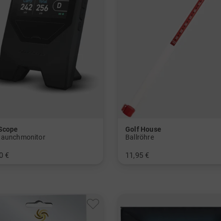
Scope
Golf House
aunchmonitor
Ballröhre
0 €
11,95 €
nheitsgröße
in: Einheitsgröße