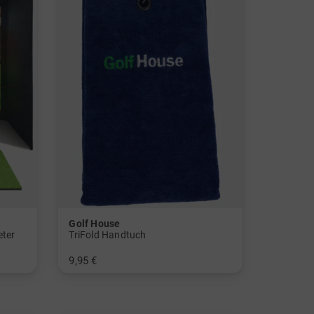
Golf House
eter
TriFold Handtuch
9,95 €
in: Einheitsgröße