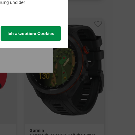
rung
und der
in: Einheitsgröße
Ich akzeptiere Cookies
Garmin