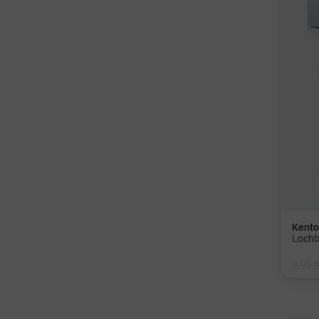
Kent
Lochb
2,95 
in: 6e