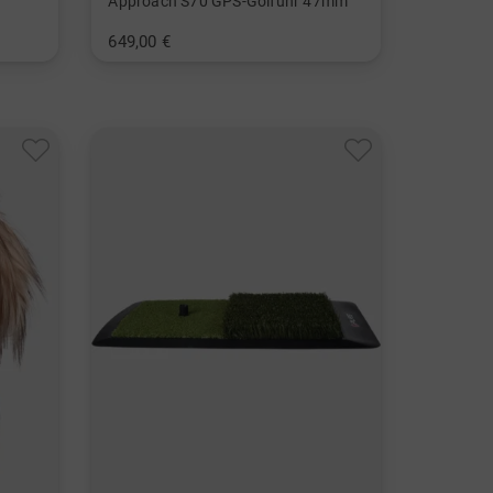
Approach S70 GPS-Golfuhr 47mm
649,00 €
in: Einheitsgröße