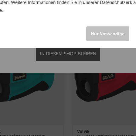
ufen. Weitere Informationen finden Sie in unserer
Datenschutzerklä
nheitsgröße
in: Einheitsgröße
INTERNATIONAL
e.
-52%
Nur Notwendige
IN DIESEM SHOP BLEIBEN
k
Volvik