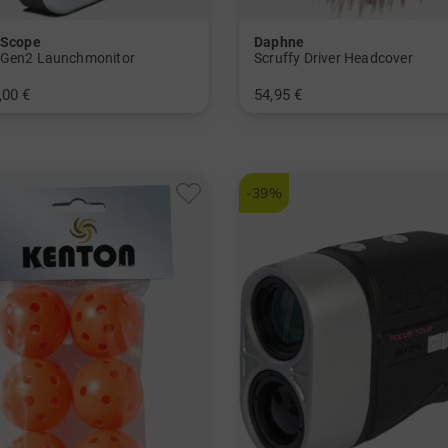
tScope
Daphne
Gen2 Launchmonitor
Scruffy Driver Headcover
,00 €
54,95 €
nheitsgröße
in: Einheitsgröße
-39%