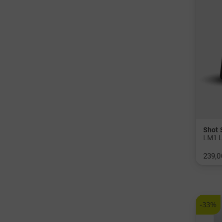
Shot 
LM1 L
239,0
in: Ei
-33%