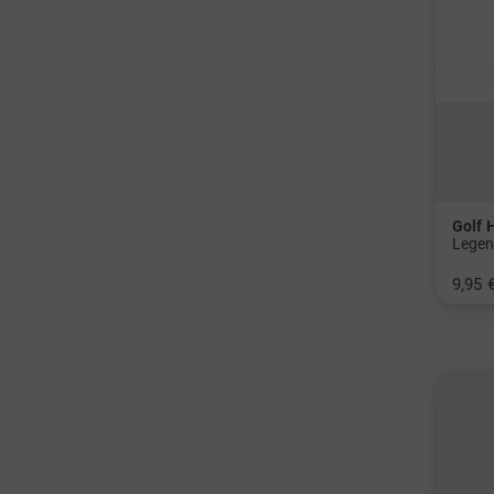
Golf 
Legen
9,95 
in: Ei