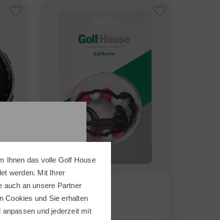
m Ihnen das volle Golf House
t werden. Mit Ihrer
Golf House
e auch an unsere Partner
Zählkette
n Cookies und Sie erhalten
3,95 €
ll anpassen und jederzeit mit