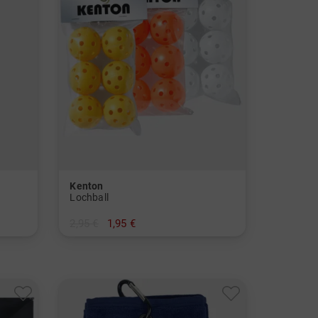
Kenton
Lochball
2,95 €
1,95 €
in: 6er Pack