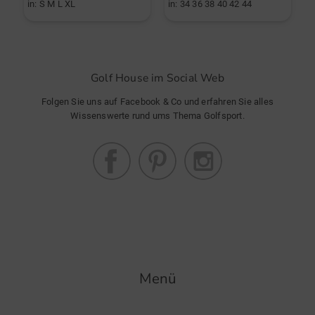
in: S M L XL
in: 34 36 38 40 42 44
i
Golf House im Social Web
Folgen Sie uns auf Facebook & Co und erfahren Sie alles
Wissenswerte rund ums Thema Golfsport.
Menü