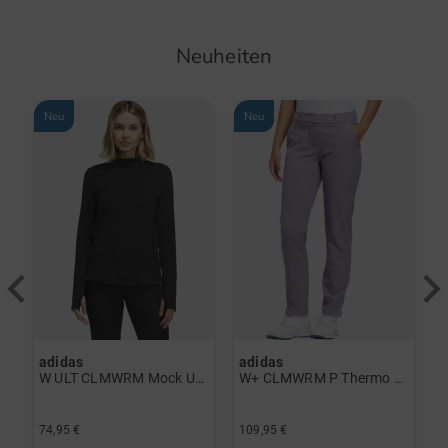
Neuheiten
Neu
Neu
adidas
adidas
a
rint Halbarm Polo navy
W ULT CLMWRM Mock Unterzieher schwarz
W+ CLMWRM P Thermo Hose grau
74,95 €
109,95 €
9