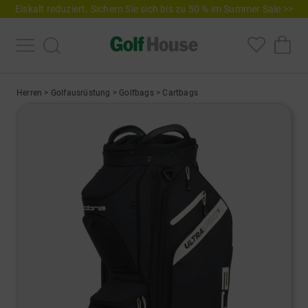
Eiskalt reduziert. Sichern Sie sich bis zu 50 % im Summer Sale >>
Herren
>
Golfausrüstung
>
Golfbags
>
Cartbags