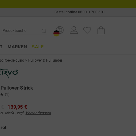
Bestellhotline 0800 0 700 601
G
MARKEN
SALE
Golfbekleidung
>
Pullover & Pullunder
ullover Strick
(1)
 €
139,95 €
tzl. MwSt., zzgl.
Versandkosten
e
rot