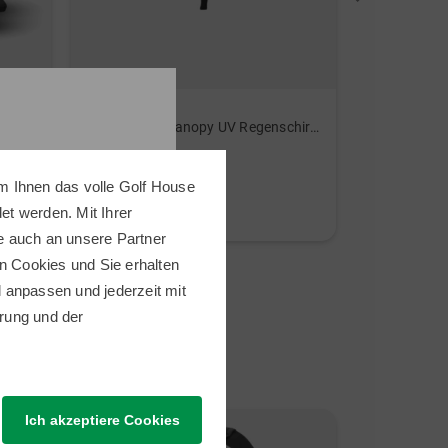
Titleist
ECCO
Tour Double Canopy UV Regenschirm schwarz
Golf Biom C
79,95 €
229,00 €
m Ihnen das volle Golf House
49,95 €
159,95 €
t werden. Mit Ihrer
in: 68 Inch
in: 36 37 38 
e auch an unsere Partner
n Cookies und Sie erhalten
ll anpassen und jederzeit mit
rung
und der
Ich akzeptiere Cookies
Neu
Neu