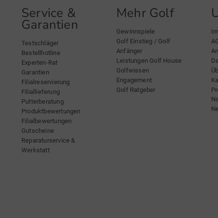
Service &
Mehr Golf
Garantien
Gewinnspiele
I
Golf Einstieg / Golf
A
Testschläger
Anfänger
An
Bestellhotline
Leistungen Golf House
Da
Experten-Rat
Golfwissen
Üb
Garantien
Engagement
Ka
Filialreservierung
Golf Ratgeber
Pr
Filiallieferung
Na
Putterberatung
Ne
Produktbewertungen
Filialbewertungen
Gutscheine
Reparaturservice &
Werkstatt