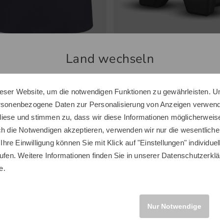
Land wechseln
nte
Shot Scope
ch Rock lang Skort navy
LM1 Launchmonitor schwarz
 €
eser Website, um die notwendigen Funktionen zu gewährleisten. U
 €
239,00 €
Sie scheinen sich in einem anderen Land zu befinden.
ersonenbezogene Daten zur Personalisierung von Anzeigen verwende
 38 42 46 48
in: Einheitsgröße
Möchten Sie den Golf House Shop wechseln?
iese und stimmen zu, dass wir diese Informationen möglicherweis
ch die Notwendigen akzeptieren, verwenden wir nur die wesentliche
 Ihre Einwilligung können Sie mit Klick auf "Einstellungen" individue
ufen. Weitere Informationen finden Sie in unserer
Datenschutzerklä
INTERNATIONAL
e.
Neuheiten
Nur Notwendige
Neu