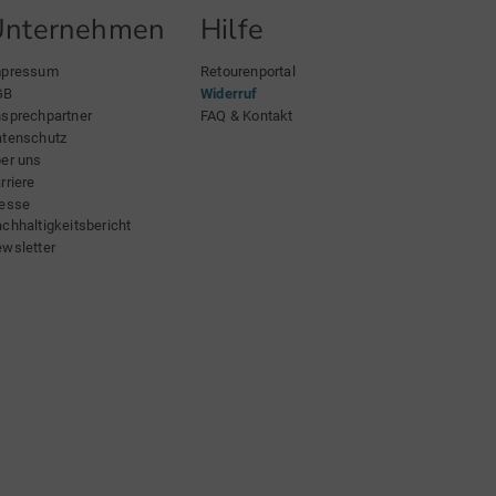
Unternehmen
Hilfe
mpressum
Retourenportal
GB
Widerruf
sprechpartner
FAQ & Kontakt
tenschutz
er uns
rriere
esse
chhaltigkeitsbericht
wsletter