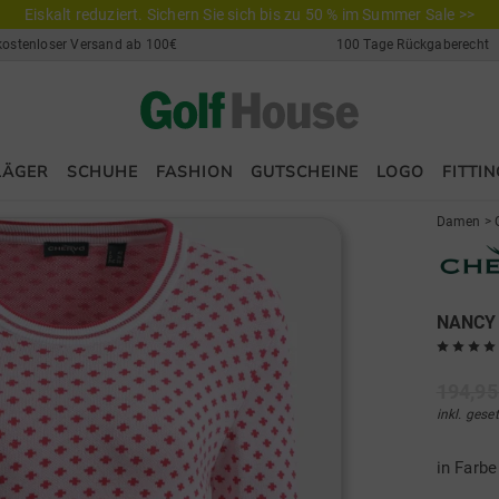
Eiskalt reduziert. Sichern Sie sich bis zu 50 % im Summer Sale >>
kostenloser Versand ab 100€
100 Tage Rückgaberecht
LÄGER
SCHUHE
FASHION
GUTSCHEINE
LOGO
FITTIN
Damen
>
NANCY P
194,95
inkl. gese
in Farb