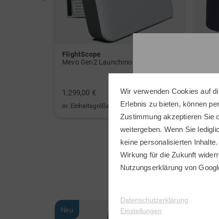
FlightScope
Valie
arz
Mevo Gen2 Launchmonitor weiß
Stret
89,95
Wir verwenden Cookies auf di
1.299,00 €
64,95
Erlebnis zu bieten, können p
in: Einheitsgröße
in: 36
Zustimmung akzeptieren Sie d
weitergeben. Wenn Sie ledigli
keine personalisierten Inhalte.
Wirkung für die Zukunft widerr
Nutzungserklärung
von Googl
Datenschutzerklärung
Neu
Neu
Einstellungen