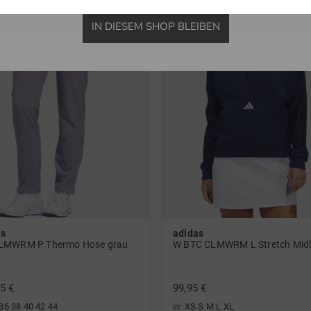
IN DIESEM SHOP BLEIBEN
as
adidas
LMWRM P Thermo Hose grau
5 €
99,95 €
 36 38 40 42 44
in: XS S M L XL