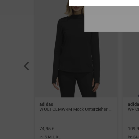
adidas
adid
 Polo navy
W ULT CLMWRM Mock Unterzieher schwarz
W+ C
74,95 €
109,9
in: S M L XL
in: 34