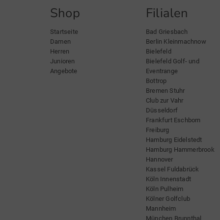
Shop
Filialen
Startseite
Bad Griesbach
Damen
Berlin Kleinmachnow
Herren
Bielefeld
Junioren
Bielefeld Golf- und
Angebote
Eventrange
Bottrop
Bremen Stuhr
Club zur Vahr
Düsseldorf
Frankfurt Eschborn
Freiburg
Hamburg Eidelstedt
Hamburg Hammerbrook
Hannover
Kassel Fuldabrück
Köln Innenstadt
Köln Pulheim
Kölner Golfclub
Mannheim
München Brunnthal