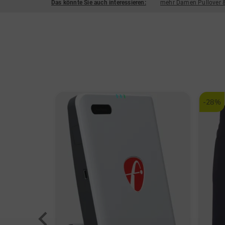
Das könnte Sie auch interessieren:
mehr Damen Pullover &
-28%