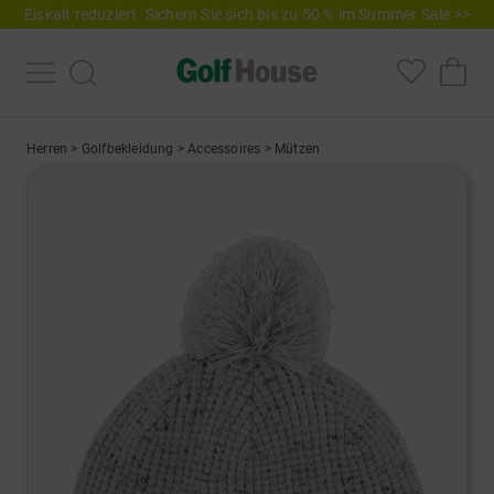
Eiskalt reduziert. Sichern Sie sich bis zu 50 % im Summer Sale >>
Herren
>
Golfbekleidung
>
Accessoires
>
Mützen