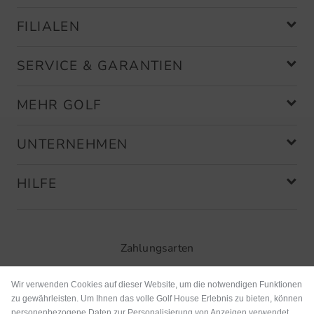
FILIALEN
SERVICE & GARANTIEN
MEHR GOLF
UNTERNEHMEN
HILFE
Zahlungsarten
Wir verwenden Cookies auf dieser Website, um die notwendigen Funktionen
zu gewährleisten. Um Ihnen das volle Golf House Erlebnis zu bieten, können
personenbezogene Daten zur Personalisierung von Anzeigen verwendet