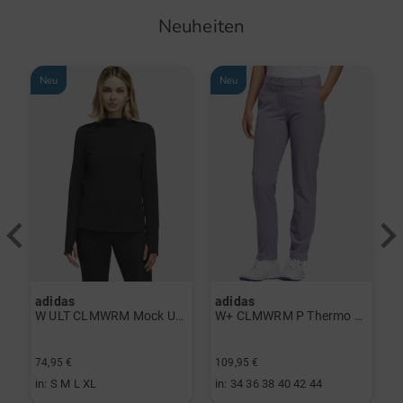
Neuheiten
Neu
Neu
adidas
adidas
a
rint Halbarm Polo navy
W ULT CLMWRM Mock Unterzieher schwarz
W+ CLMWRM P Thermo Hose grau
74,95 €
109,95 €
9
in: S M L XL
in: 34 36 38 40 42 44
i