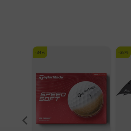
-34%
-38%