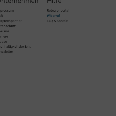
Unternehmen
Hilfe
mpressum
Retourenportal
GB
Widerruf
sprechpartner
FAQ & Kontakt
tenschutz
er uns
rriere
esse
chhaltigkeitsbericht
wsletter