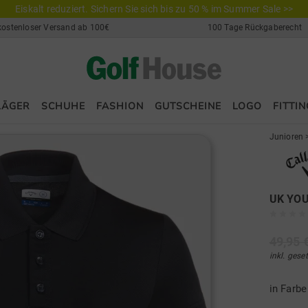
Eiskalt reduziert. Sichern Sie sich bis zu 50 % im Summer Sale >>
kostenloser Versand ab 100€
100 Tage Rückgaberecht
LÄGER
SCHUHE
FASHION
GUTSCHEINE
LOGO
FITTIN
Junioren
UK YOU
49,95 
inkl. gese
in Farb