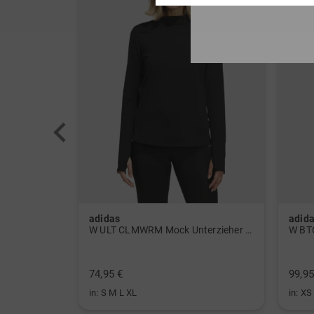
adidas
adid
 Polo navy
W ULT CLMWRM Mock Unterzieher schwarz
74,95 €
99,95
in: S M L XL
in: XS