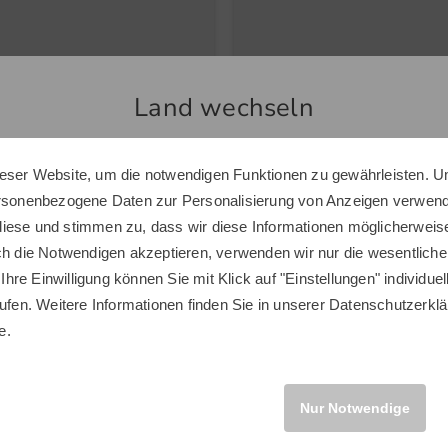
st
TaylorMade
Land wechseln
Tour Double Canopy UV Regenschirm schwarz
Distance+ Multi Golfbälle bunt
 €
33,95 €
 €
19,95 €
eser Website, um die notwendigen Funktionen zu gewährleisten. U
Sie scheinen sich in einem anderen Land zu befinden.
 Inch
in: 12er Pack
ersonenbezogene Daten zur Personalisierung von Anzeigen verwende
Möchten Sie den Golf House Shop wechseln?
iese und stimmen zu, dass wir diese Informationen möglicherweis
ch die Notwendigen akzeptieren, verwenden wir nur die wesentliche
 Ihre Einwilligung können Sie mit Klick auf "Einstellungen" individue
ufen. Weitere Informationen finden Sie in unserer
Datenschutzerklä
INTERNATIONAL
Neuheiten
e.
Neu
Nur Notwendige