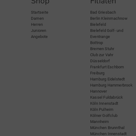
Shop
Filialen
Startseite
Bad Griesbach
Damen
Berlin Kleinmachnow
Herren
Bielefeld
Junioren
Bielefeld Golf- und
Angebote
Eventrange
Bottrop
Bremen Stuhr
Club zur Vahr
Düsseldorf
Frankfurt Eschborn
Freiburg
Hamburg Eidelstedt
Hamburg Hammerbrook
Hannover
Kassel Fuldabrück
Köln Innenstadt
Köln Pulheim
Kölner Golfclub
Mannheim
München Brunnthal
München Innenstadt