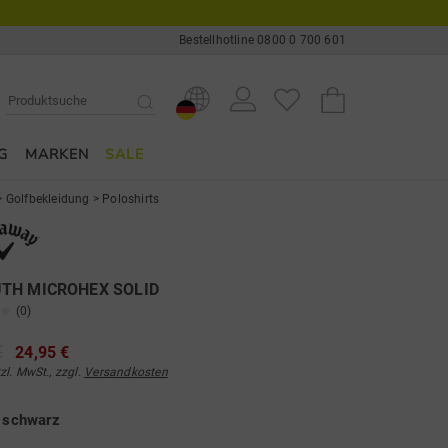
Bestellhotline 0800 0 700 601
G
MARKEN
SALE
>
Golfbekleidung
>
Poloshirts
TH MICROHEX SOLID
(0)
€
24,95 €
tzl. MwSt., zzgl.
Versandkosten
e
schwarz