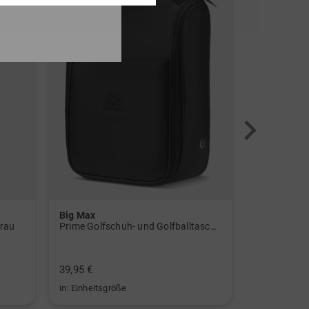
Big Max
Big Max
rau
Prime Golfschuh- und Golfballtasche schwarz
Alignment S
39,95 €
19,95 €
in: Einheitsgröße
in: Einheitsg