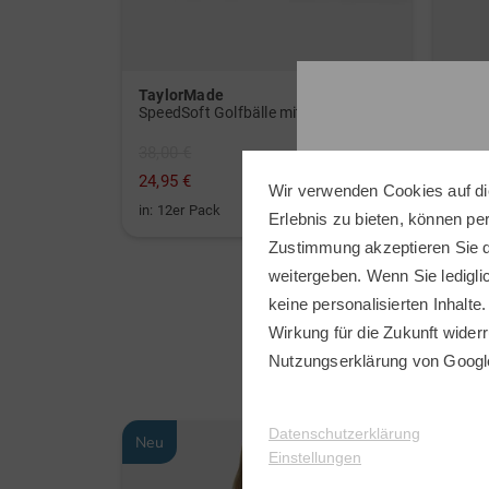
TaylorMade
Titlei
WeatherSof Herren-Handschuh Doppelpack für die linke Hand weiß
SpeedSoft Golfbälle mit Golf House Logo (3 für 2-Aktion! Code: SSV) weiß
38,00 €
79,95
24,95 €
49,95
Wir verwenden Cookies auf di
in: 12er Pack
in: 68
Erlebnis zu bieten, können p
Zustimmung akzeptieren Sie d
weitergeben. Wenn Sie ledigli
keine personalisierten Inhalte.
Wirkung für die Zukunft widerr
Nutzungserklärung
von Googl
Datenschutzerklärung
Neu
Neu
Einstellungen