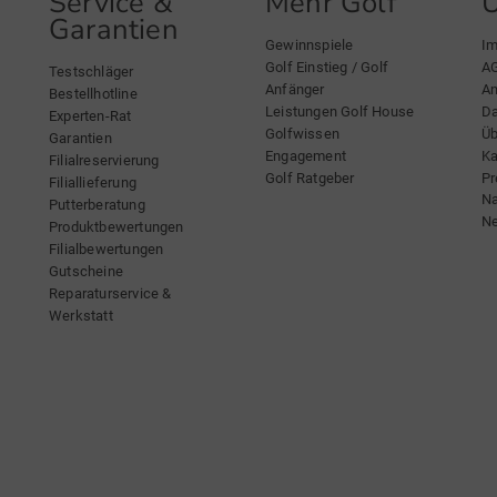
Service &
Mehr Golf
Garantien
Gewinnspiele
I
Golf Einstieg / Golf
A
Testschläger
Anfänger
An
Bestellhotline
Leistungen Golf House
Da
Experten-Rat
Golfwissen
Üb
Garantien
Engagement
Ka
Filialreservierung
Golf Ratgeber
Pr
Filiallieferung
Na
Putterberatung
Ne
Produktbewertungen
Filialbewertungen
Gutscheine
Reparaturservice &
Werkstatt