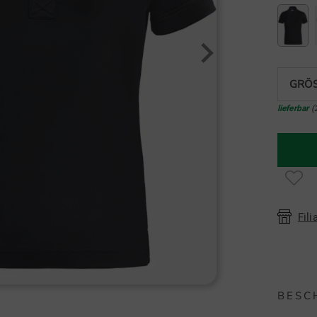
GRÖS
lieferbar
(
Fili
BESC