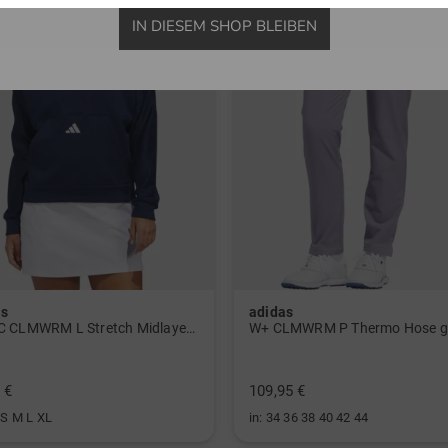
IN DIESEM SHOP BLEIBEN
as
adidas
W BTC CLMWRM L Stretch Midlayer navy
W+ CLMWRM P Thermo Hose g
 €
109,95 €
 S M L XL
in: 34 36 38 40 42 44