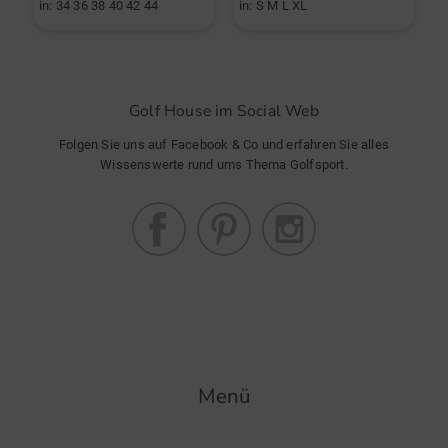
in: 34 36 38 40 42 44
in: S M L XL
i
Golf House im Social Web
Folgen Sie uns auf Facebook & Co und erfahren Sie alles
Wissenswerte rund ums Thema Golfsport.
Menü