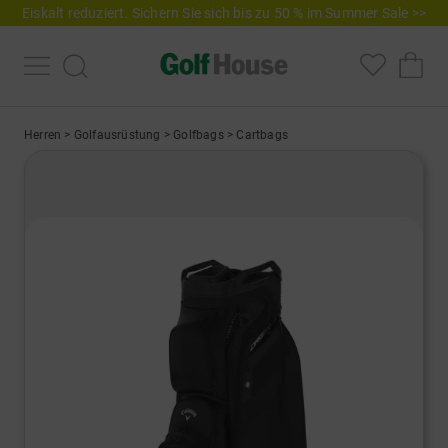
Eiskalt reduziert. Sichern Sie sich bis zu 50 % im Summer Sale >>
Herren
>
Golfausrüstung
>
Golfbags
>
Cartbags