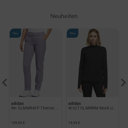
Neuheiten
Neu
Neu
adidas
adidas
a
rint Halbarm Polo navy
W+ CLMWRM P Thermo Hose grau
W ULT CLMWRM Mock Unterzieher schwarz
109,95 €
74,95 €
9