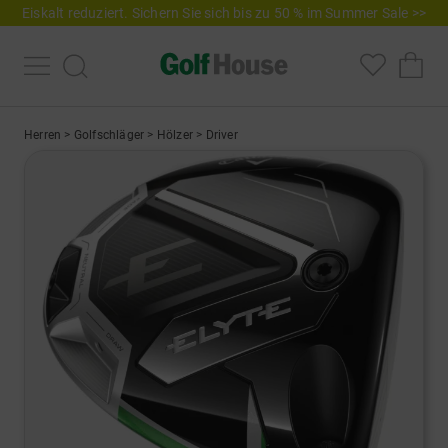
Eiskalt reduziert. Sichern Sie sich bis zu 50 % im Summer Sale >>
Herren
>
Golfschläger
>
Hölzer
>
Driver