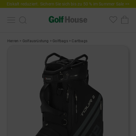
Eiskalt reduziert. Sichern Sie sich bis zu 50 % im Summer Sale >>
Herren
>
Golfausrüstung
>
Golfbags
>
Cartbags