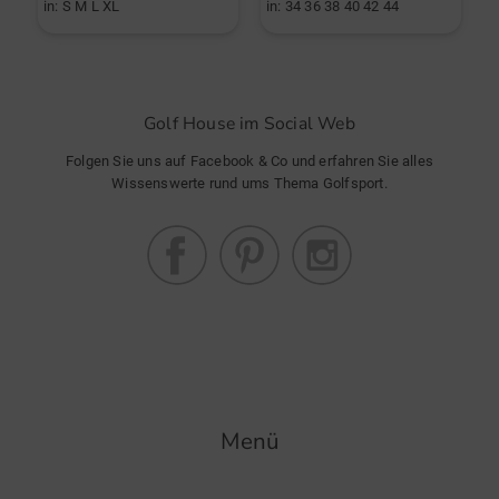
in: S M L XL
in: 34 36 38 40 42 44
i
Golf House im Social Web
Folgen Sie uns auf Facebook & Co und erfahren Sie alles
Wissenswerte rund ums Thema Golfsport.
Menü