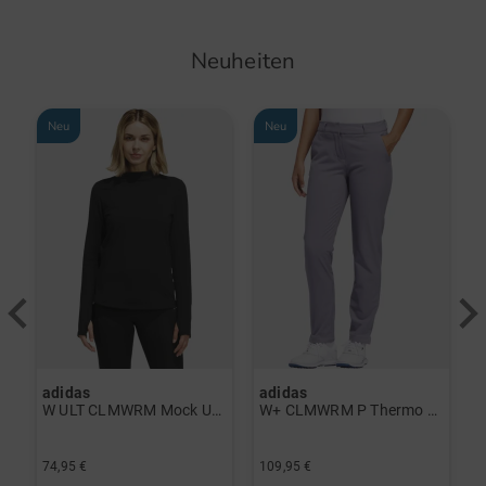
Funktionen:
Neuheiten
Wasserdicht
Neu
Neu
Durchgängige Divider
adidas
adidas
a
rint Halbarm Polo navy
W ULT CLMWRM Mock Unterzieher schwarz
W+ CLMWRM P Thermo Hose grau
74,95 €
109,95 €
9