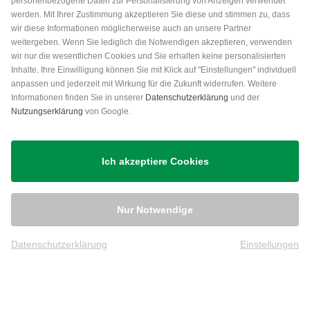
personenbezogene Daten zur Personalisierung von Anzeigen verwendet
werden. Mit Ihrer Zustimmung akzeptieren Sie diese und stimmen zu, dass
Community Member
(
13.01.2023
)
wir diese Informationen möglicherweise auch an unsere Partner
weitergeben. Wenn Sie lediglich die Notwendigen akzeptieren, verwenden
wir nur die wesentlichen Cookies und Sie erhalten keine personalisierten
Schönes Bag - Gute Qualität
Inhalte. Ihre Einwilligung können Sie mit Klick auf "Einstellungen" individuell
Das Bag erfüllt die Anforderung, nicht
anpassen und jederzeit mit Wirkung für die Zukunft widerrufen. Weitere
Versand
Informationen finden Sie in unserer
Datenschutzerklärung
und der
zu groß, Taschen an der richtigen
Nutzungserklärung
von Google.
Stelle und sieht auch noch gut aus.
Ich akzeptiere Cookies
Nur Notwendige
Datenschutzerklärung
Einstellungen