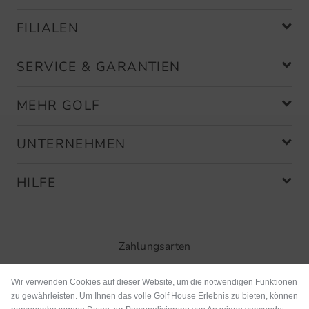
sehr Trageleicht!
FILIALEN
alles bestens bin sehr zufrieden!
SERVICE & GARANTIEN
MEHR GOLF
Community Member
(
06.02.2023
)
UNTERNEHMEN
Big Max Standbag
HILFE
Eine hervorragende Lösung für die
Übergangszeit und ein schnelle
Erledigung der Bestellung!
Zahlungsarten
Wir verwenden Cookies auf dieser Website, um die notwendigen Funktionen
zu gewährleisten. Um Ihnen das volle Golf House Erlebnis zu bieten, können