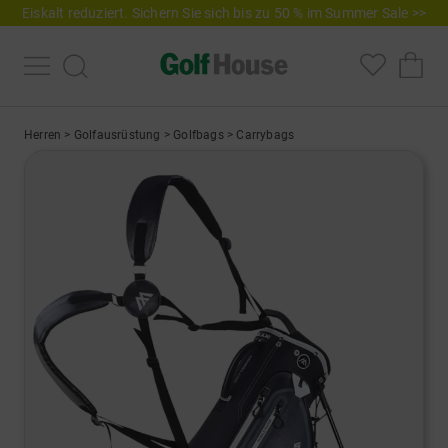
Eiskalt reduziert. Sichern Sie sich bis zu 50 % im Summer Sale >>
Herren
>
Golfausrüstung
>
Golfbags
>
Carrybags