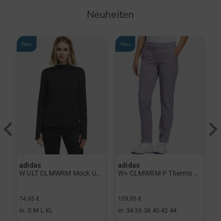
Neuheiten
Neu
Neu
adidas
adidas
a
rint Halbarm Polo navy
W ULT CLMWRM Mock Unterzieher schwarz
W+ CLMWRM P Thermo Hose grau
74,95 €
109,95 €
9
in: S M L XL
in: 34 36 38 40 42 44
i