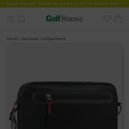
Eiskalt reduziert. Sichern Sie sich bis zu 50 % im Summer Sale >>
Herren
>
Geschenke
>
Golfgeschenke