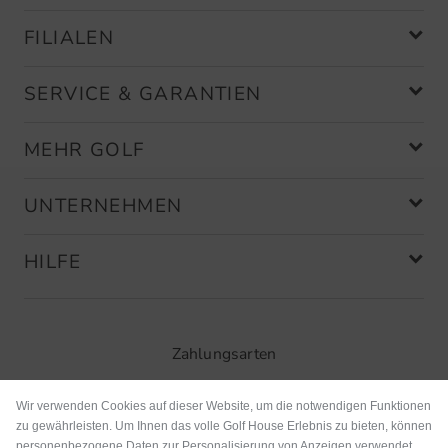
FILIALEN
SERVICE & GARANTIEN
MEHR GOLF
UNTERNEHMEN
HILFE
Zahlungsarten
Wir verwenden Cookies auf dieser Website, um die notwendigen Funktionen
zu gewährleisten. Um Ihnen das volle Golf House Erlebnis zu bieten, können
personenbezogene Daten zur Personalisierung von Anzeigen verwendet