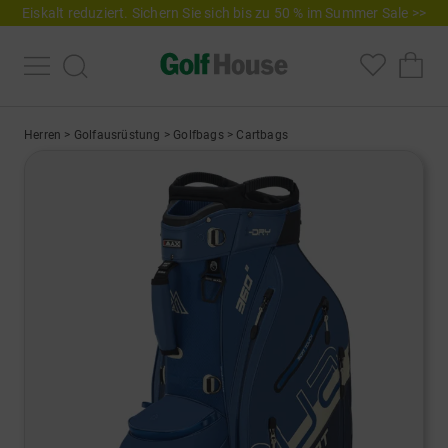
Eiskalt reduziert. Sichern Sie sich bis zu 50 % im Summer Sale >>
Herren
>
Golfausrüstung
>
Golfbags
>
Cartbags