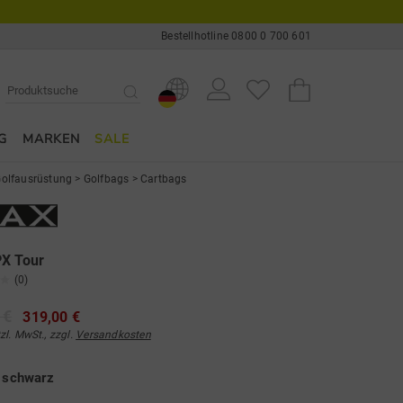
Bestellhotline 0800 0 700 601
G
MARKEN
SALE
olfausrüstung
>
Golfbags
>
Cartbags
PX Tour
(0)
 €
319,00 €
tzl. MwSt., zzgl.
Versandkosten
e
schwarz