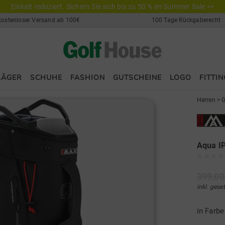
Eiskalt reduziert. Sichern Sie sich bis zu 50 % im Summer Sale >>
kostenloser Versand ab 100€
100 Tage Rückgaberecht
LÄGER
SCHUHE
FASHION
GUTSCHEINE
LOGO
FITTIN
Herren
>
G
Aqua I
399,00
inkl. gese
in Farb