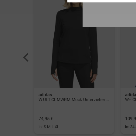
adidas
adid
 Polo navy
W ULT CLMWRM Mock Unterzieher schwarz
W+ C
74,95 €
109,9
in: S M L XL
in: 34