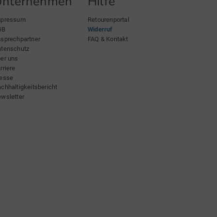
Unternehmen
Hilfe
mpressum
Retourenportal
GB
Widerruf
sprechpartner
FAQ & Kontakt
tenschutz
er uns
rriere
esse
chhaltigkeitsbericht
wsletter