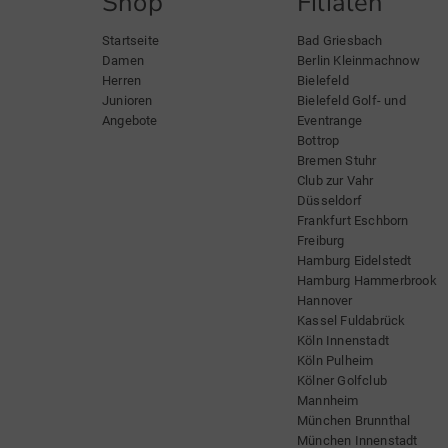
Shop
Filialen
Startseite
Bad Griesbach
Damen
Berlin Kleinmachnow
Herren
Bielefeld
Junioren
Bielefeld Golf- und
Angebote
Eventrange
Bottrop
Bremen Stuhr
Club zur Vahr
Düsseldorf
Frankfurt Eschborn
Freiburg
Hamburg Eidelstedt
Hamburg Hammerbrook
Hannover
Kassel Fuldabrück
Köln Innenstadt
Köln Pulheim
Kölner Golfclub
Mannheim
München Brunnthal
München Innenstadt