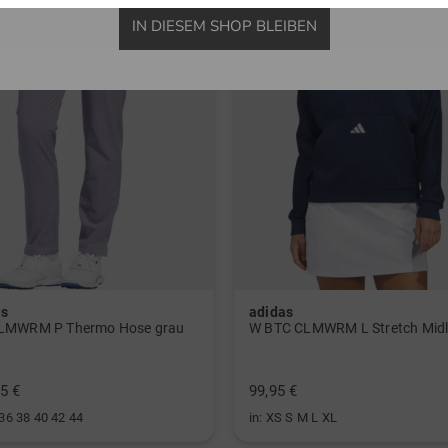
Schl
IN DIESEM SHOP BLEIBEN
Top 
Gewi
14-fa
XL-H
8 ge
Über
Spez
Inkl
as
adidas
Rege
LMWRM P Thermo Hose grau
Hand
5 €
99,95 €
Einf
 36 38 40 42 44
in: XS S M L XL