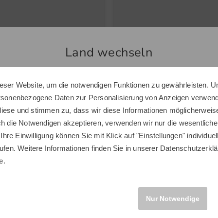
Vielsei
Von eine
bis hin 
st
TaylorMade
Land wechseln
Tour Double Canopy UV Regenschirm schwarz
Distance+ Multi Golfbälle bunt
Seite. D
Aufbewa
 €
33,95 €
Erfrisch
 €
19,95 €
eser Website, um die notwendigen Funktionen zu gewährleisten. U
Sie scheinen sich in einem anderen Land zu befinden.
benötigs
 Inch
in: 12er Pack
ersonenbezogene Daten zur Personalisierung von Anzeigen verwende
Möchten Sie den Golf House Shop wechseln?
iese und stimmen zu, dass wir diese Informationen möglicherweis
Wass
ch die Notwendigen akzeptieren, verwenden wir nur die wesentliche
Neue
 Ihre Einwilligung können Sie mit Klick auf "Einstellungen" individue
ufen. Weitere Informationen finden Sie in unserer
Datenschutzerklä
Naht
INTERNATIONAL
Neuheiten
e.
Neue
Zusä
Neu
Nur Notwendige
Perfe