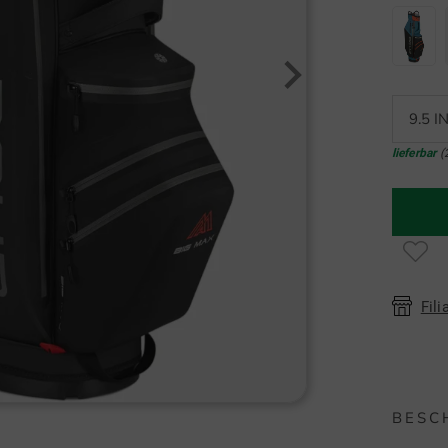
9.5 I
lieferbar
(
Fili
BESC