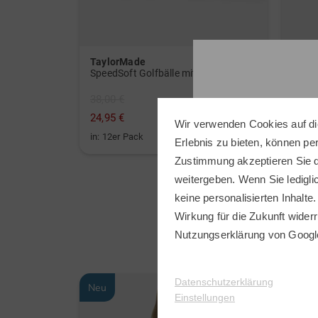
TaylorMade
Titlei
WeatherSof Herren-Handschuh Doppelpack für die linke Hand weiß
SpeedSoft Golfbälle mit Golf House Logo (3 für 2-Aktion! Code: SSV) weiß
38,00 €
79,95
24,95 €
49,95
Wir verwenden Cookies auf di
in: 12er Pack
in: 68
Erlebnis zu bieten, können p
Zustimmung akzeptieren Sie d
weitergeben. Wenn Sie ledigli
keine personalisierten Inhalte.
Wirkung für die Zukunft widerr
Nutzungserklärung
von Googl
Datenschutzerklärung
Neu
Neu
Einstellungen