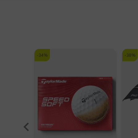
-34%
-38%