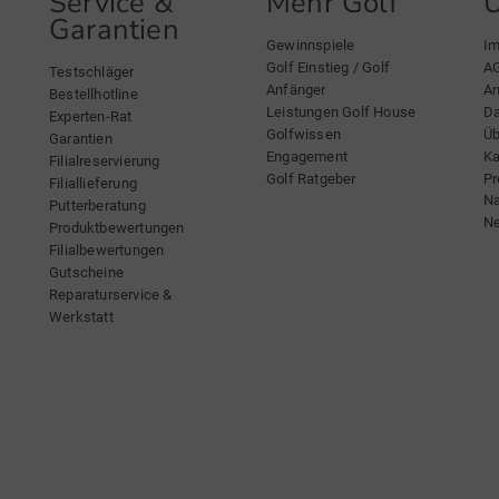
Service &
Mehr Golf
Garantien
Gewinnspiele
I
Golf Einstieg / Golf
A
Testschläger
Anfänger
An
Bestellhotline
Leistungen Golf House
Da
Experten-Rat
Golfwissen
Üb
Garantien
Engagement
Ka
Filialreservierung
Golf Ratgeber
Pr
Filiallieferung
Na
Putterberatung
Ne
Produktbewertungen
Filialbewertungen
Gutscheine
Reparaturservice &
Werkstatt