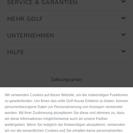
SERVICE & GARANTIEN
MEHR GOLF
UNTERNEHMEN
HILFE
Zahlungsarten
Wir verwenden Cookies auf dieser Website, um die notwendigen Funktionen
zu gewährleisten. Um Ihnen das volle Golf House Erlebnis zu bieten, können
personenbezogene Daten zur Personalisierung von Anzeigen verwendet
werden. Mit Ihrer Zustimmung akzeptieren Sie diese und stimmen zu, dass
wir diese Informationen möglicherweise auch an unsere Partner
weitergeben. Wenn Sie lediglich die Notwendigen akzeptieren, verwenden
wir nur die wesentlichen Cookies und Sie erhalten keine personalisierten