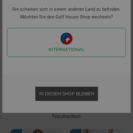
Sie scheinen sich in einem anderen Land zu befinden.
Möchten Sie den Golf House Shop wechseln?
INTERNATIONAL
Shot Scope
Big Max
vo Gen2 Launchmonitor weiß
LM1 Launchmonitor schwarz
Autofold FF Trolley schwarz
399,00 €
2
239,00 €
279,00 €
1
in: Einheitsgröße
in: Sonstiges Material
i
IN DIESEM SHOP BLEIBEN
Neuheiten