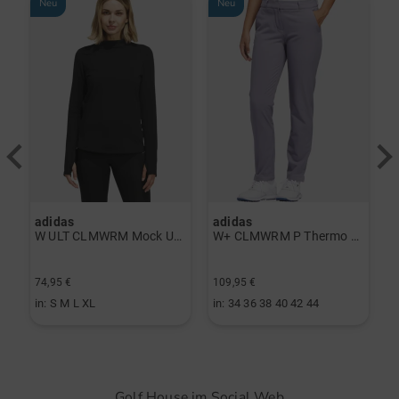
Neu
Neu
adidas
adidas
a
rint Halbarm Polo navy
W ULT CLMWRM Mock Unterzieher schwarz
W+ CLMWRM P Thermo Hose grau
74,95 €
109,95 €
9
in: S M L XL
in: 34 36 38 40 42 44
i
Golf House im Social Web