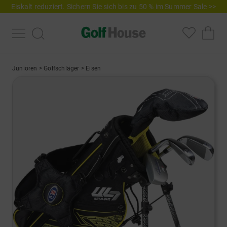
Eiskalt reduziert. Sichern Sie sich bis zu 50 % im Summer Sale >>
Junioren
>
Golfschläger
>
Eisen