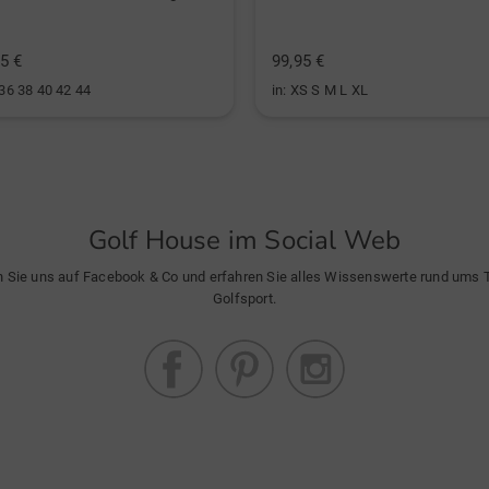
5 €
99,95 €
 36 38 40 42 44
in: XS S M L XL
Golf House im Social Web
n Sie uns auf Facebook & Co und erfahren Sie alles Wissenswerte rund ums
Golfsport.