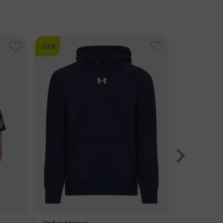
elltrocknend
efstraat 4, 4702 LC Roosendaal NL
sbrands.nl
nummer:
-33%
-25%
7491