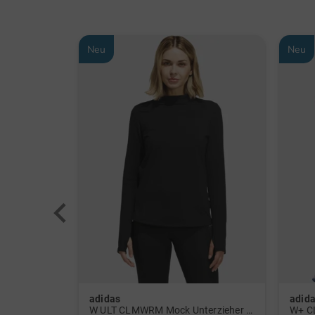
Neu
Neu
adidas
adid
 Polo navy
W ULT CLMWRM Mock Unterzieher schwarz
W+ C