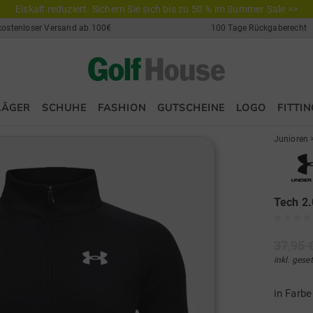
Eiskalt reduziert. Sichern Sie sich bis zu 50 % im Summer Sale >>
kostenloser Versand ab 100€
100 Tage Rückgaberecht
LÄGER
SCHUHE
FASHION
GUTSCHEINE
LOGO
FITTIN
Junioren
Tech 2.
37,95 
inkl. gese
in Farb