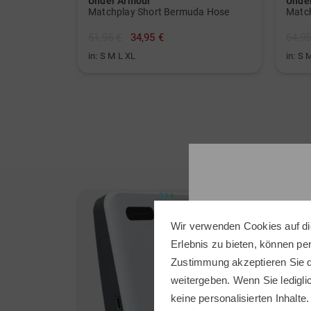
Under Armour
Unde
Matchplay Short Bermuda Hose
Match
51,95 €
34,95 €
64,95
in: S M L XL
in: S 
-28%
Wir verwenden Cookies auf di
Erlebnis zu bieten, können p
Zustimmung akzeptieren Sie d
weitergeben. Wenn Sie ledigli
keine personalisierten Inhalte.