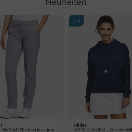
Neuheiten
Neu
as
adidas
LMWRM P Thermo Hose grau