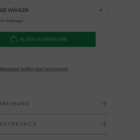
SE WÄHLEN
2-4 Werktage)
IN DEN WARENKORB
albestand prüfen und reservieren
HREIBUNG
UKTDETAILS
rmour Tech 2.0 1/2 Zip Stretch Midlayer
rmour Tech™ ist unsere bevorzugte