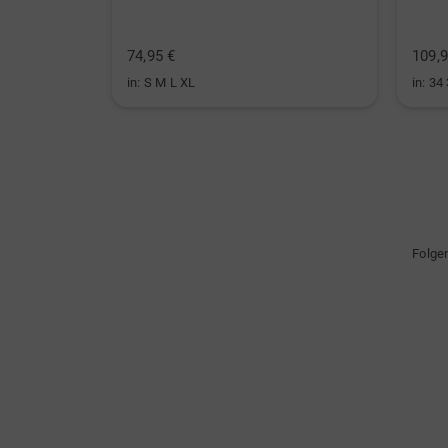
74,95 €
109,9
in: S M L XL
in: 34
Folge