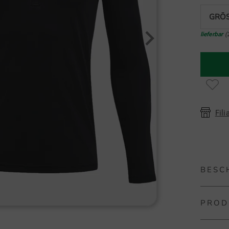
GRÖS
lieferbar
(
Fili
BESC
PROD
Under A
Under A