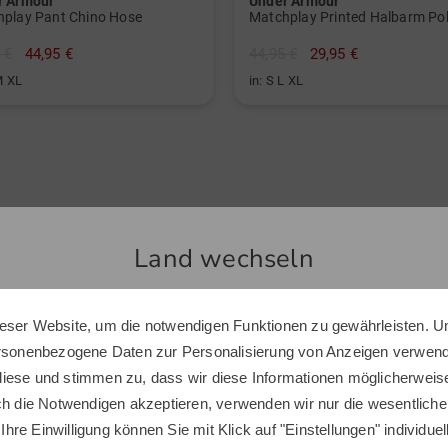
r Armour
Under Armour
play Pant Chino Hose
Matchplay Printed Halbarm Po
 €
44,95 €
44,95 €
29,95 €
M XL
in: S L XL
Top Produkte
Land wechseln
eser Website, um die notwendigen Funktionen zu gewährleisten. U
Sie scheinen sich in einem anderen Land zu befinden.
ersonenbezogene Daten zur Personalisierung von Anzeigen verwende
Möchten Sie den Golf House Shop wechseln?
iese und stimmen zu, dass wir diese Informationen möglicherweis
ch die Notwendigen akzeptieren, verwenden wir nur die wesentliche
 Ihre Einwilligung können Sie mit Klick auf "Einstellungen" individue