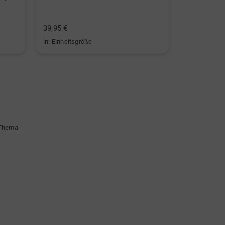
39,95 €
19,95 €
in: Einheitsgröße
in: Einheitsg
 Thema