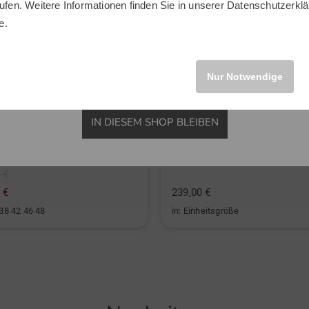
ufen. Weitere Informationen finden Sie in unserer
Datenschutzerklä
INTERNATIONAL
e.
Nur Notwendige
IN DIESEM SHOP BLEIBEN
nte
Shot Scope
ch Rock lang Skort navy
LM1 Launchmonitor schwarz
 €
 €
239,00 €
 38 42 46 48
in: Einheitsgröße