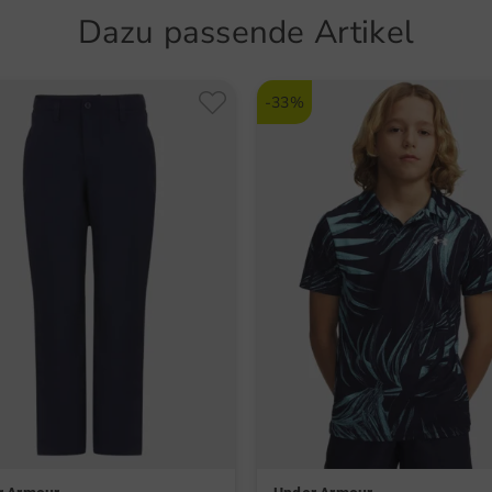
Schn
Dazu passende Artikel
Zwaanho
peter@u
Artikel
-33%
5620