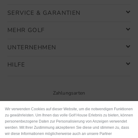
SERVICE & GARANTIEN
MEHR GOLF
UNTERNEHMEN
HILFE
Zahlungsarten
Wir verwenden Cookies auf dieser Website, um die notwendigen Funktionen
zu gewährleisten. Um Ihnen das volle Golf House Erlebnis zu bieten, können
personenbezogene Daten zur Personalisierung von Anzeigen verwendet
werden. Mit Ihrer Zustimmung akzeptieren Sie diese und stimmen zu, dass
wir diese Informationen möglicherweise auch an unsere Partner