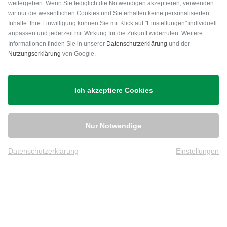
weitergeben. Wenn Sie lediglich die Notwendigen akzeptieren, verwenden
wir nur die wesentlichen Cookies und Sie erhalten keine personalisierten
Inhalte. Ihre Einwilligung können Sie mit Klick auf "Einstellungen" individuell
anpassen und jederzeit mit Wirkung für die Zukunft widerrufen. Weitere
Versand
Informationen finden Sie in unserer
Datenschutzerklärung
und der
Nutzungserklärung
von Google.
Ich akzeptiere Cookies
Nur Notwendige
Datenschutzerklärung
Einstellungen