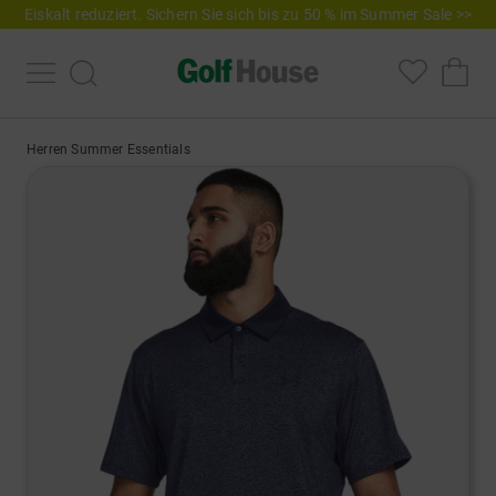
Eiskalt reduziert. Sichern Sie sich bis zu 50 % im Summer Sale >>
Herren Summer Essentials