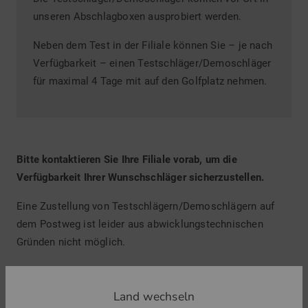
unseren Abschlagboxen ausprobiert werden.
Neben dem Test in der Filiale können Sie – je nach
Verfügbarkeit – einen Testschläger/Demoschläger
für maximal 4 Tage mit auf den Golfplatz nehmen.
Bitte kontaktieren Sie Ihre Filiale vorab, um die
Verfügbarkeit Ihrer Wunschschläger sicherzustellen.
Eine Zustellung von Testschlägern/Demoschlägern auf
dem Postweg ist leider aus abwicklungstechnischen
Gründen nicht möglich.
Land wechseln