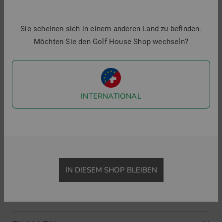
Golf House im Social Web
Sie scheinen sich in einem anderen Land zu befinden.
Möchten Sie den Golf House Shop wechseln?
Folgen Sie uns auf Facebook & Co und erfahren Sie alles
Wissenswerte rund ums Thema Golfsport.
INTERNATIONAL
Menü
IN DIESEM SHOP BLEIBEN
SHOP