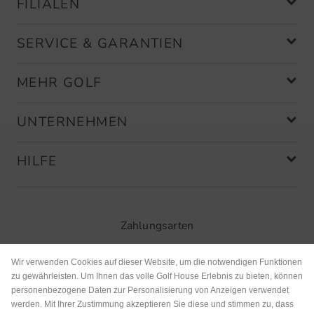
FILIALEN
SERVICE & GARANTIEN
MEHR GOLF
UNTERNEHMEN
HILFE
Zahlungsarten
Wir verwenden Cookies auf dieser Website, um die notwendigen Funktionen
zu gewährleisten. Um Ihnen das volle Golf House Erlebnis zu bieten, können
personenbezogene Daten zur Personalisierung von Anzeigen verwendet
werden. Mit Ihrer Zustimmung akzeptieren Sie diese und stimmen zu, dass