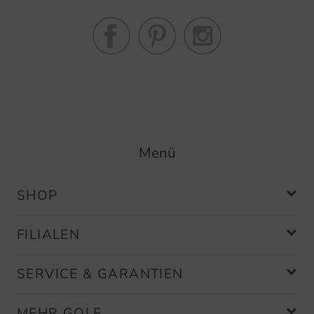
helleren/bunten Modellen wie z. B.
Weiß, Pink, Aqua verwendet der
Hersteller oft ein weißes oder
hellgraues Frottee-Innenfutter.
Menü
SHOP
FILIALEN
SERVICE & GARANTIEN
MEHR GOLF