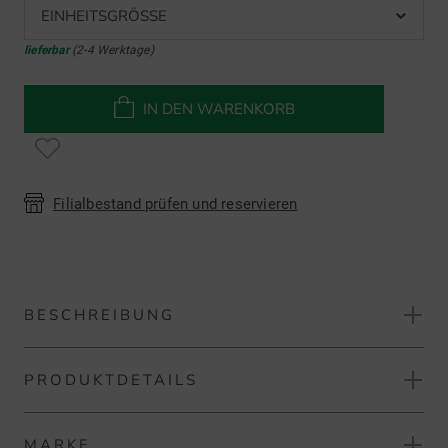
EINHEITSGRÖSSE
lieferbar
(2-4 Werktage)
IN DEN WARENKORB
Filialbestand prüfen und reservieren
BESCHREIBUNG
PRODUKTDETAILS
Surprizeshop Visor mit Ballmarker
Der Sisters in Law Visor ist ein praktischer und angenehm
MARKE