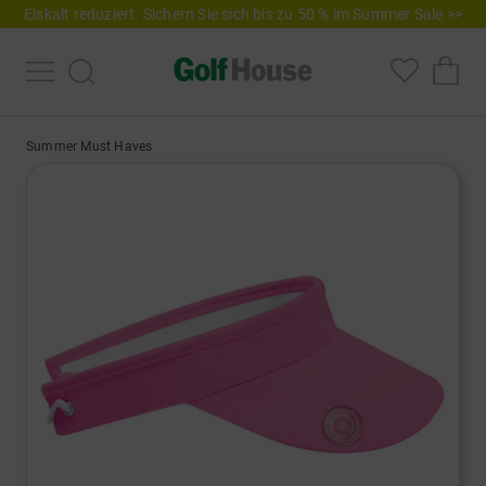
Eiskalt reduziert. Sichern Sie sich bis zu 50 % im Summer Sale >>
Summer Must Haves