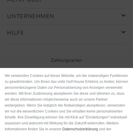
UNTERNEHMEN
HILFE
Zahlungsarten
Wir verwenden Cookies auf dieser Website, um die notwendigen Funktionen
zu gewährleisten. Um Ihnen das volle Golf House Erlebnis zu bieten, können
personenbezogene Daten zur Personalisierung von Anzeigen verwendet
werden. Mit Ihrer Zustimmung akzeptieren Sie diese und stimmen zu, dass
wir diese Informationen möglicherweise auch an unsere Partner
weitergeben. Wenn Sie lediglich die Notwendigen akzeptieren, verwenden
wir nur die wesentlichen Cookies und Sie erhalten keine personalisierten
Inhalte. Ihre Einwilligung können Sie mit Klick auf "Einstellungen" individuell
anpassen und jederzeit mit Wirkung für die Zukunft widerrufen. Weitere
Versand
Informationen finden Sie in unserer
Datenschutzerklärung
und der