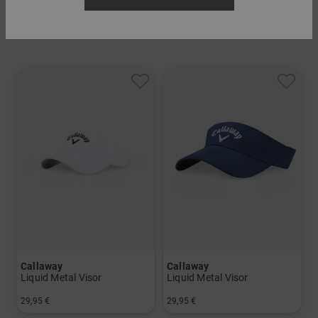
39,95 €
19,95 €
in: Einheitsgröße
Callaway
Callaway
Liquid Metal Visor
Liquid Metal Visor
29,95 €
29,95 €
in: Einheitsgröße
in: Einheitsgröße