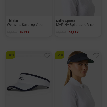
Titleist
Daily Sports
Women´s Sundrop Visor
MARINA Spiralband Visor
26,95 €
19,95 €
32,95 €
24,95 €
in: Einheitsgröße
in: Einheitsgröße
-25%
-24%