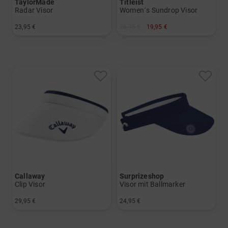
TaylorMade
Titleist
Radar Visor
Women´s Sundrop Visor
23,95 €
26,95 €
19,95 €
in: Einheitsgröße
in: Einheitsgröße
Callaway
Surprizeshop
Clip Visor
Visor mit Ballmarker
29,95 €
24,95 €
in: Einheitsgröße
in: Einheitsgröße