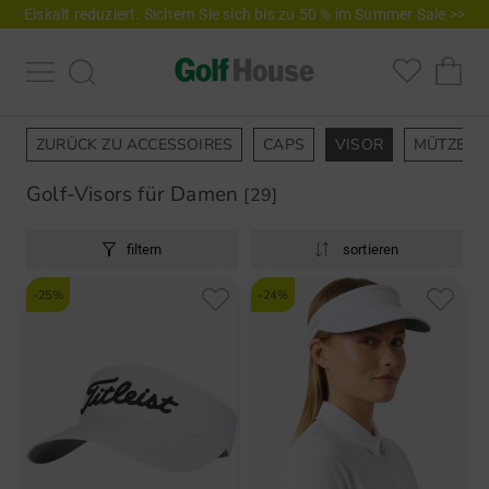
Eiskalt reduziert. Sichern Sie sich bis zu 50 % im Summer Sale >>
ZURÜCK ZU ACCESSOIRES
CAPS
VISOR
MÜTZEN
Golf-Visors für Damen
[29]
filtern
sortieren
-25%
-24%