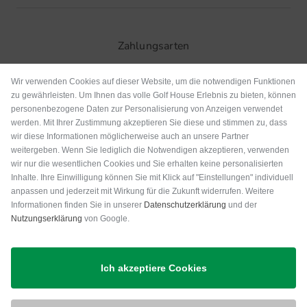
Zahlungsarten
Wir verwenden Cookies auf dieser Website, um die notwendigen Funktionen
zu gewährleisten. Um Ihnen das volle Golf House Erlebnis zu bieten, können
personenbezogene Daten zur Personalisierung von Anzeigen verwendet
werden. Mit Ihrer Zustimmung akzeptieren Sie diese und stimmen zu, dass
wir diese Informationen möglicherweise auch an unsere Partner
weitergeben. Wenn Sie lediglich die Notwendigen akzeptieren, verwenden
wir nur die wesentlichen Cookies und Sie erhalten keine personalisierten
Inhalte. Ihre Einwilligung können Sie mit Klick auf "Einstellungen" individuell
anpassen und jederzeit mit Wirkung für die Zukunft widerrufen. Weitere
Versand
Informationen finden Sie in unserer
Datenschutzerklärung
und der
Nutzungserklärung
von Google.
Ich akzeptiere Cookies