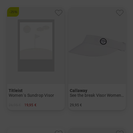
-25%
Titleist
Callaway
Women´s Sundrop Visor
See the break Visor Womens Visor
26,95 €
19,95 €
29,95 €
in: Einheitsgröße
in: Einheitsgröße