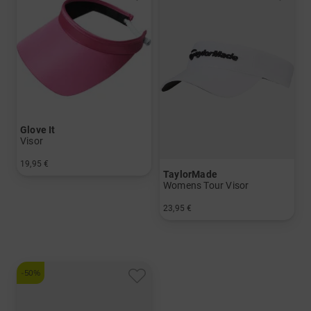
Glove It
Visor
19,95 €
TaylorMade
in: Einheitsgröße
Womens Tour Visor
23,95 €
in: Einheitsgröße
-50%