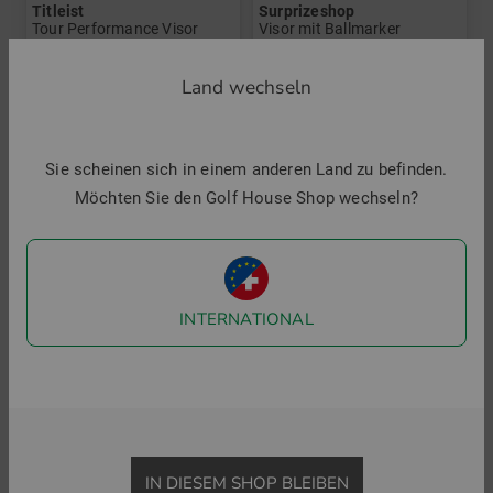
Titleist
Surprizeshop
Tour Performance Visor
Visor mit Ballmarker
27,95 €
24,95 €
Land wechseln
in: Einheitsgröße
in: Einheitsgröße
-50%
Sie scheinen sich in einem anderen Land zu befinden.
Möchten Sie den Golf House Shop wechseln?
INTERNATIONAL
Glove It
Visor
19,95 €
Daily Sports
in: Einheitsgröße
ROSIE Strohvisor Bindeband Visor
IN DIESEM SHOP BLEIBEN