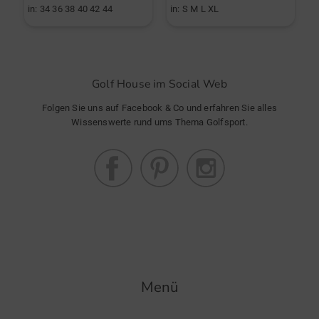
in: 34 36 38 40 42 44
in: S M L XL
i
Golf House im Social Web
Folgen Sie uns auf Facebook & Co und erfahren Sie alles
Wissenswerte rund ums Thema Golfsport.
Menü