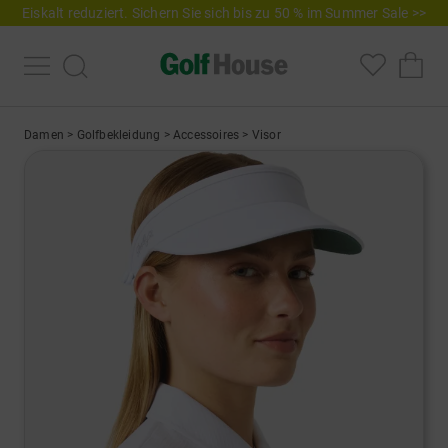
Eiskalt reduziert. Sichern Sie sich bis zu 50 % im Summer Sale >>
Damen
>
Golfbekleidung
>
Accessoires
>
Visor