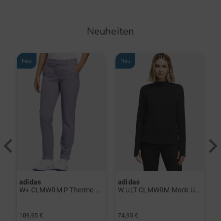
Neuheiten
Neu
Neu
adidas
adidas
a
rint Halbarm Polo navy
W+ CLMWRM P Thermo Hose grau
W ULT CLMWRM Mock Unterzieher schwarz
109,95 €
74,95 €
9