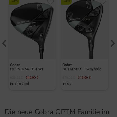
-12%
-15%
-
Cobra
Cobra
C
OPTM MAX-D Driver
OPTM MAX Firwayholz
K
629,00 €
549,00 €
379,00 €
319,00 €
9
in: 12.0 Grad
in: 5 7
i
Die neue Cobra OPTM Familie im