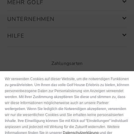
MEHR GOLF
UNTERNEHMEN
HILFE
Zahlungsarten
Wir verwenden Cookies auf dieser Website, um die notwendigen Funktionen
zu gewährleisten. Um Ihnen das volle Golf House Erlebnis zu bieten, können
personenbezogene Daten zur Personalisierung von Anzeigen verwendet
werden. Mit Ihrer Zustimmung akzeptieren Sie diese und stimmen zu, dass
wir diese Informationen möglicherweise auch an unsere Partner
weitergeben. Wenn Sie lediglich die Notwendigen akzeptieren, verwenden
wir nur die wesentlichen Cookies und Sie erhalten keine personalisierten
Inhalte. Ihre Einwilligung können Sie mit Klick auf "Einstellungen" individuell
anpassen und jederzeit mit Wirkung für die Zukunft widerrufen. Weitere
Versand
Informationen finden Sie in unserer
Datenschutzerklärung
und der