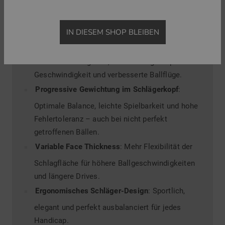
Sie bietet zahlreiche Innovationen, die sie zur Top-
Wahl für Golfer aller Spielstärken macht:
IN DIESEM SHOP BLEIBEN
Innovative Multi-Material-Konstruktion
: Für
maximales Ballgefühl, mehr Schlägerkopf-
Geschwindigkeit und verbesserte Ballflüge.
Progressive Gewichtung im Schlägerkopf
:
Optimale Balance, leichte Spielbarkeit und hohe
Fehlertoleranz – auch bei nicht perfekt
getroffenen Bällen.
Variable Face Thickness
: Mehr Flexibilität der
Schlagfläche für höhere Ballgeschwindigkeiten
und längere Drives.
Ergonomisches Schläger-Design
: Sportlich,
elegant und perfekt ausbalanciert für jedes
Handicap.