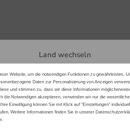
Land wechseln
eser Website, um die notwendigen Funktionen zu gewährleisten. U
Golf House im Social Web
Sie scheinen sich in einem anderen Land zu befinden.
ersonenbezogene Daten zur Personalisierung von Anzeigen verwende
Möchten Sie den Golf House Shop wechseln?
n Sie uns auf Facebook & Co und erfahren Sie alles Wissenswerte rund ums
iese und stimmen zu, dass wir diese Informationen möglicherweis
Golfsport.
ch die Notwendigen akzeptieren, verwenden wir nur die wesentliche
 Ihre Einwilligung können Sie mit Klick auf "Einstellungen" individue
ufen. Weitere Informationen finden Sie in unserer
Datenschutzerklä
INTERNATIONAL
e.