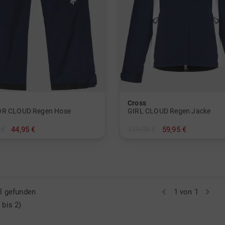
Cross
OR CLOUD Regen Hose
GIRL CLOUD Regen Jacke
 €
44,95 €
119,95 €
59,95 €
2/128
in: 122/128 134/140
el gefunden
1 von 1
 bis 2)