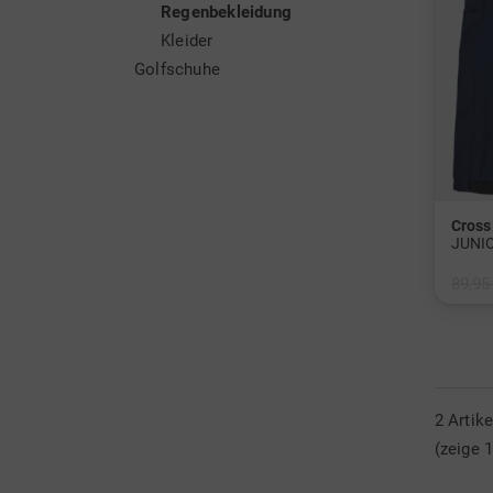
Regenbekleidung
Kleider
Golfschuhe
Cross
JUNI
89,95
in: 12
2 Artik
(zeige 1