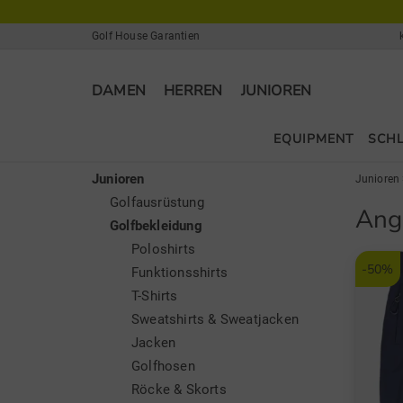
Golf House Garantien
DAMEN
HERREN
JUNIOREN
EQUIPMENT
SCH
Junioren
Junioren
Golfausrüstung
Ang
Golfbekleidung
Poloshirts
-50%
Funktionsshirts
T-Shirts
Sweatshirts & Sweatjacken
Jacken
Golfhosen
Röcke & Skorts