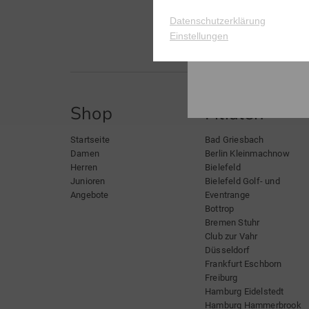
Datenschutzerklärung
Einstellungen
Shop
Filialen
Startseite
Bad Griesbach
Damen
Berlin Kleinmachnow
Herren
Bielefeld
Junioren
Bielefeld Golf- und
Angebote
Eventrange
Bottrop
Bremen Stuhr
Club zur Vahr
Düsseldorf
Frankfurt Eschborn
Freiburg
Hamburg Eidelstedt
Hamburg Hammerbrook