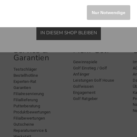
Nur Notwendige
IN DIESEM SHOP BLEIBEN
Service &
Mehr Golf
Garantien
Gewinnspiele
I
Golf Einstieg / Golf
A
Testschläger
Anfänger
An
Bestellhotline
Leistungen Golf House
Da
Experten-Rat
Golfwissen
Üb
Garantien
Engagement
Ka
Filialreservierung
Golf Ratgeber
Pr
Filiallieferung
Na
Putterberatung
Ne
Produktbewertungen
Filialbewertungen
Gutscheine
Reparaturservice &
Werkstatt