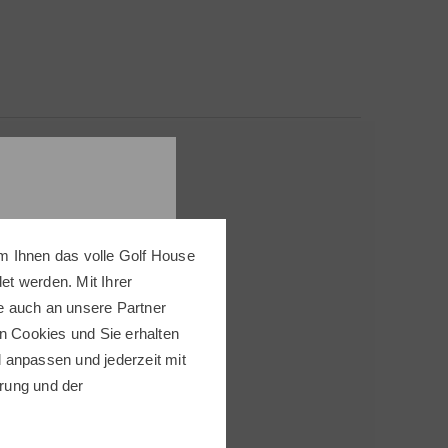
m Ihnen das volle Golf House
t werden. Mit Ihrer
 Thema
e auch an unsere Partner
n Cookies und Sie erhalten
ll anpassen und jederzeit mit
rung
und der