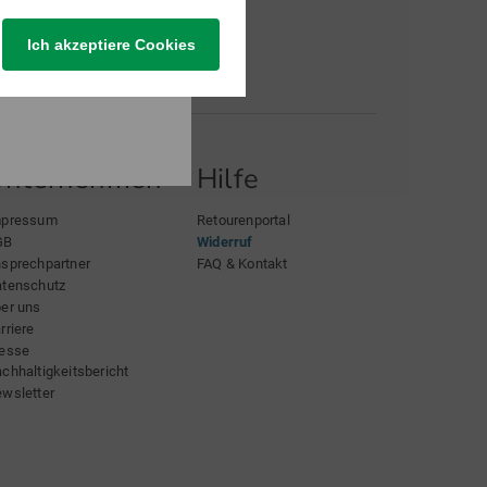
Ich akzeptiere Cookies
Unternehmen
Hilfe
mpressum
Retourenportal
GB
Widerruf
sprechpartner
FAQ & Kontakt
tenschutz
er uns
rriere
esse
chhaltigkeitsbericht
wsletter