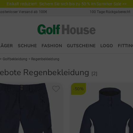
Eiskalt reduziert. Sichern Sie sich bis zu 50 % im Summer Sale >>
kostenloser Versand ab 100€
100 Tage Rückgaberecht
LÄGER
SCHUHE
FASHION
GUTSCHEINE
LOGO
FITTIN
>
Golfbekleidung
>
Regenbekleidung
ebote Regenbekleidung
[2]
-50%