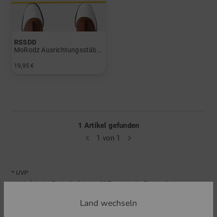
RSSDD
MoRodz Ausrichtungsstäbe gelb mit GH Logo Damen und Herren
19,95 €
in: Einheitsgröße
1 Artikel gefunden
1 von 1
* UVP
** Niedrigster Preis der letzten 30 Tage vor der Preisreduzierung
Land wechseln