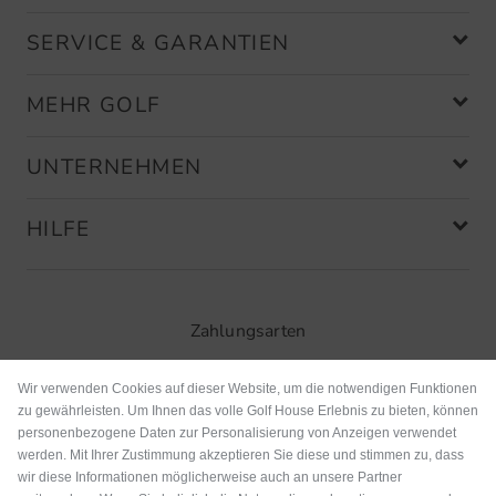
SERVICE & GARANTIEN
MEHR GOLF
UNTERNEHMEN
HILFE
Zahlungsarten
Wir verwenden Cookies auf dieser Website, um die notwendigen Funktionen
zu gewährleisten. Um Ihnen das volle Golf House Erlebnis zu bieten, können
personenbezogene Daten zur Personalisierung von Anzeigen verwendet
werden. Mit Ihrer Zustimmung akzeptieren Sie diese und stimmen zu, dass
wir diese Informationen möglicherweise auch an unsere Partner