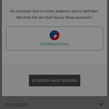
Golf House im Social Web
Sie scheinen sich in einem anderen Land zu befinden.
Folgen Sie uns auf Facebook & Co und erfahren Sie alles
Möchten Sie den Golf House Shop wechseln?
Wissenswerte rund ums Thema Golfsport.
INTERNATIONAL
Menü
IN DIESEM SHOP BLEIBEN
SHOP
FILIALEN