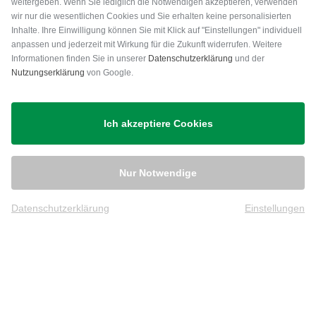
weitergeben. Wenn Sie lediglich die Notwendigen akzeptieren, verwenden
wir nur die wesentlichen Cookies und Sie erhalten keine personalisierten
Inhalte. Ihre Einwilligung können Sie mit Klick auf "Einstellungen" individuell
anpassen und jederzeit mit Wirkung für die Zukunft widerrufen. Weitere
Versand
Informationen finden Sie in unserer
Datenschutzerklärung
und der
Nutzungserklärung
von Google.
Ich akzeptiere Cookies
Nur Notwendige
Datenschutzerklärung
Einstellungen