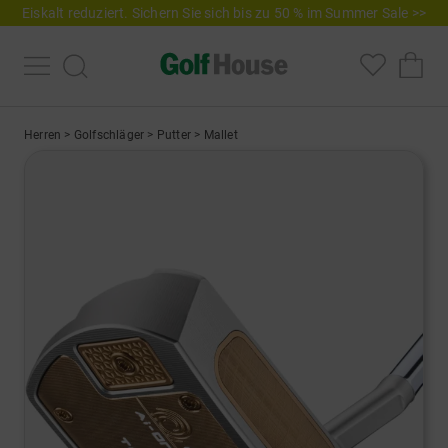
Eiskalt reduziert. Sichern Sie sich bis zu 50 % im Summer Sale >>
Herren
>
Golfschläger
>
Putter
>
Mallet