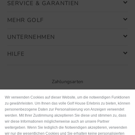
SERVICE & GARANTIEN
MEHR GOLF
UNTERNEHMEN
HILFE
Zahlungsarten
Wir verwenden Cookies auf dieser Website, um die notwendigen Funktionen
zu gewährleisten. Um Ihnen das volle Golf House Erlebnis zu bieten, können
personenbezogene Daten zur Personalisierung von Anzeigen verwendet
werden. Mit Ihrer Zustimmung akzeptieren Sie diese und stimmen zu, dass
wir diese Informationen möglicherweise auch an unsere Partner
weitergeben. Wenn Sie lediglich die Notwendigen akzeptieren, verwenden
wir nur die wesentlichen Cookies und Sie erhalten keine personalisierten