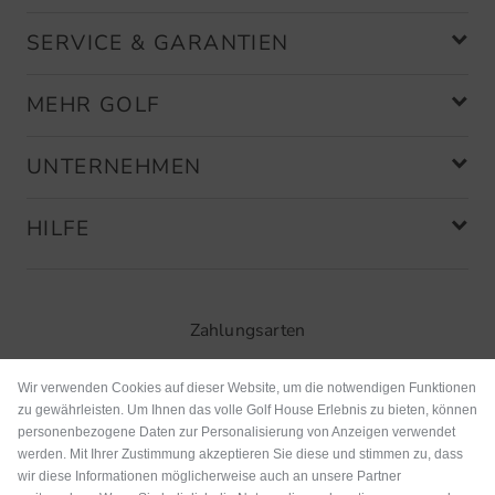
SERVICE & GARANTIEN
MEHR GOLF
UNTERNEHMEN
HILFE
Zahlungsarten
Wir verwenden Cookies auf dieser Website, um die notwendigen Funktionen
zu gewährleisten. Um Ihnen das volle Golf House Erlebnis zu bieten, können
personenbezogene Daten zur Personalisierung von Anzeigen verwendet
werden. Mit Ihrer Zustimmung akzeptieren Sie diese und stimmen zu, dass
wir diese Informationen möglicherweise auch an unsere Partner