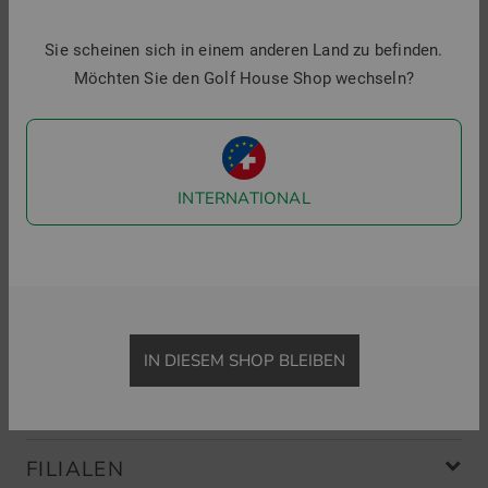
Golf House im Social Web
Sie scheinen sich in einem anderen Land zu befinden.
Folgen Sie uns auf Facebook & Co und erfahren Sie alles
Möchten Sie den Golf House Shop wechseln?
Wissenswerte rund ums Thema Golfsport.
INTERNATIONAL
Menü
IN DIESEM SHOP BLEIBEN
SHOP
FILIALEN