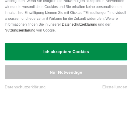
weitergeben. Wenn Sie lediglich die Notwendigen akzeptieren, verwenden
wir nur die wesentlichen Cookies und Sie erhalten keine personalisierten
Inhalte. Ihre Einwilligung können Sie mit Klick auf "Einstellungen" individuell
anpassen und jederzeit mit Wirkung für die Zukunft widerrufen. Weitere
Versand
Informationen finden Sie in unserer
Datenschutzerklärung
und der
Nutzungserklärung
von Google.
Ich akzeptiere Cookies
Nur Notwendige
Datenschutzerklärung
Einstellungen