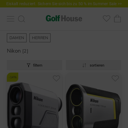
Eiskalt reduziert. Sichern Sie sich bis zu 50 % im Summer Sale >>
DAMEN
HERREN
Nikon
[2]
filtern
sortieren
-14%