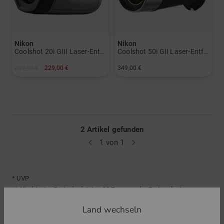
Nikon
Nikon
Coolshot 20i GIII Laser-Entfernungsmesser Damen und Herren
Coolshot 50i GII Laser-Entfernungsmesser Damen und Herren
269,00 €
229,00 €
349,00 €
in: Einheitsgröße
in: Einheitsgröße
2 Artikel gefunden
1 von 1
* UVP
** Niedrigster Preis der letzten 30 Tage vor der Preisreduzierung
Land wechseln