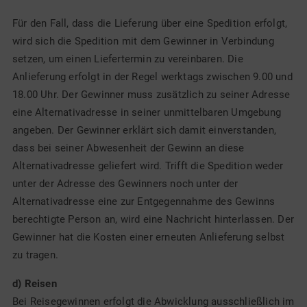
Für den Fall, dass die Lieferung über eine Spedition erfolgt,
wird sich die Spedition mit dem Gewinner in Verbindung
setzen, um einen Liefertermin zu vereinbaren. Die
Anlieferung erfolgt in der Regel werktags zwischen 9.00 und
18.00 Uhr. Der Gewinner muss zusätzlich zu seiner Adresse
eine Alternativadresse in seiner unmittelbaren Umgebung
angeben. Der Gewinner erklärt sich damit einverstanden,
dass bei seiner Abwesenheit der Gewinn an diese
Alternativadresse geliefert wird. Trifft die Spedition weder
unter der Adresse des Gewinners noch unter der
Alternativadresse eine zur Entgegennahme des Gewinns
berechtigte Person an, wird eine Nachricht hinterlassen. Der
Gewinner hat die Kosten einer erneuten Anlieferung selbst
zu tragen.
d) Reisen
Bei Reisegewinnen erfolgt die Abwicklung ausschließlich im