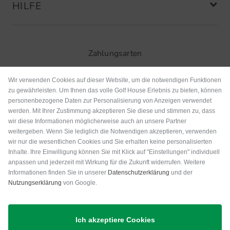
HILFE
Zahlungsarten
Wir verwenden Cookies auf dieser Website, um die notwendigen Funktionen
zu gewährleisten. Um Ihnen das volle Golf House Erlebnis zu bieten, können
personenbezogene Daten zur Personalisierung von Anzeigen verwendet
werden. Mit Ihrer Zustimmung akzeptieren Sie diese und stimmen zu, dass
wir diese Informationen möglicherweise auch an unsere Partner
weitergeben. Wenn Sie lediglich die Notwendigen akzeptieren, verwenden
wir nur die wesentlichen Cookies und Sie erhalten keine personalisierten
Inhalte. Ihre Einwilligung können Sie mit Klick auf "Einstellungen" individuell
anpassen und jederzeit mit Wirkung für die Zukunft widerrufen. Weitere
Versand
Informationen finden Sie in unserer
Datenschutzerklärung
und der
Nutzungserklärung
von Google.
Ich akzeptiere Cookies