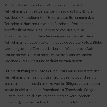
Mit dem Posten des Fotos/Bildes erklärt sich der
Teilnehmer damit einverstanden, dass das Foto/Bild im
Facebook-Fotoalbum Golf House unter Benennung des
Teilnehmer-Namens (bzw. des Facebook-Profilnamens)
veröffentlicht wird. Das Foto wird von uns nur im
Zusammenhang mit dem Gewinnspiel verwendet. Dem
Teilnehmer ist jedoch bekannt, dass gepostete Fotos/Bilder
bzw. eingestellte Texte auch über die Website von Golf
House sowie Dritte in sozialen Medien (insbesondere
Facebook) diskutiert und verlinkt werden dürfen.
Für die Nutzung des Fotos durch Golf House überträgt der
Teilnehmer unentgeltlich das Recht, das Foto/Bild zeitlich
und räumlich unbeschränkt zu vervielfältigen, zu verbreiten
sowie in elektronische Datenbanken (Facebook, Google-
Bildersuche und alle mit diesen Medien verbundenen
Diensten), elektronischen Datennetzen, Telefondiensten,