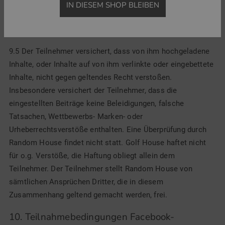
9.4 Sämtliche Anfragen und Hinweise bezüglich des
IN DIESEM SHOP BLEIBEN
Gewinnspiels sind an den Veranstalter und nicht an die
Social-Media Plattform zu richten.
9.5 Der Teilnehmer versichert, dass von ihm hochgeladene
Inhalte, oder Inhalte auf von ihm verlinkte oder eingebettete
Inhalte, nicht gegen geltendes Recht verstoßen.
Insbesondere versichert der Teilnehmer, dass die
eingestellten Beiträge keine Beleidigungen, falsche
Tatsachen, Wettbewerbs- Marken- oder
Urheberrechtsverstöße enthalten. Eine Überprüfung durch
Random House findet nicht statt. Golf House haftet nicht
für o.g. Verstöße, die Haftung obliegt allein dem
Teilnehmer. Der Teilnehmer stellt Random House von
sämtlichen Ansprüchen Dritter, die in diesem
Zusammenhang geltend gemacht werden, frei.
10. Teilnahmebedingungen Facebook-