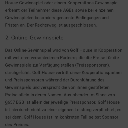
House Gewinnspiel oder einem Kooperations-Gewinnspiel
erkennt der Teilnehmer diese AGBs sowie bei einzelnen
Gewinnspielen besonders genannte Bedingungen und
Fristen an. Der Rechtsweg ist ausgeschlossen.
2. Online-Gewinnspiele
Das Online-Gewinnspiel wird von Golf House in Kooperation
mit weiteren verschiedenen Partnern, die die Preise für die
Gewinnspiele zur Verfügung stellen (Preissponsoren),
durchgeführt. Golf House vertritt diese Kooperationspartner
und Preissponsoren während der Durchführung des
Gewinnspiels und verspricht die von ihnen gestifteten
Preise allein in deren Namen. Auslobender im Sinne von
§657 BGB ist allein der jeweilige Preissponsor. Golf House
ist hierdurch nicht zu einer eigenen Leistung verpflichtet; es
sei denn, Golf House ist im konkreten Fall selbst Sponsor
des Preises.