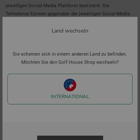
jeweiligen Social-Media Plattform bestimmt: Die
Teilnehmer können gegenüber der jeweiligen Social-Media
Plattform keine Ansprüche geltend machen, die im
Land wechseln
Zusammenhang mit der Nutzung der Gewinnspielapplikation
oder Teilnahme am Gewinnspiel entstehen.
9.2 Die Teilnehmer erkennen an, dass sowohl die
Sie scheinen sich in einem anderen Land zu befinden.
Gewinnspielapplikation als auch das Gewinnspiel in keiner
Möchten Sie den Golf House Shop wechseln?
Weise von der jeweiligen Social-Media Plattform
gesponsert, unterstützt oder organisiert wird bzw. in keiner
Verbindung zu dieser steht.
INTERNATIONAL
9.3 Alle Informationen und Daten, die durch die Nutzung der
Gewinnspielapplikation oder beim Gewinnspiel durch die
Teilnehmer mitgeteilt oder von diesen erhoben werden,
werden nur dem Veranstalter und nicht der jeweiligen
Social-Media Plattform bereitgestellt.