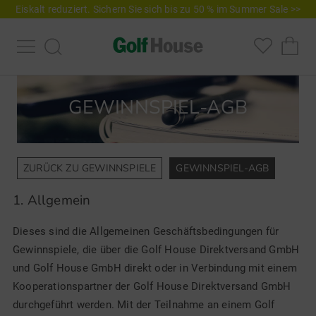
Eiskalt reduziert. Sichern Sie sich bis zu 50 % im Summer Sale >>
GEWINNSPIEL-AGB
ZURÜCK ZU GEWINNSPIELE
GEWINNSPIEL-AGB
1. Allgemein
Dieses sind die Allgemeinen Geschäftsbedingungen für
Gewinnspiele, die über die Golf House Direktversand GmbH
und Golf House GmbH direkt oder in Verbindung mit einem
Kooperationspartner der Golf House Direktversand GmbH
durchgeführt werden. Mit der Teilnahme an einem Golf