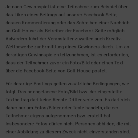
Je nach Gewinnspiel ist eine Teilnahme zum Beispiel über
das Liken eines Beitrags auf unserer Facebook-Seite,
dessen Kommentierung oder das Schreiben einer Nachricht
an Golf House als Betreiber der Facebook-Seite möglich.
Außerdem führt der Veranstalter zuweilen auch Kreativ-
Wettbewerbe zur Ermittlung eines Gewinners durch. Um an
derartigen Gewinnspielen teilzunehmen, ist es erforderlich,
dass der Teilnehmer zuvor ein Foto/Bild oder einen Text
über die Facebook-Seite von Golf House postet.
Für derartige Postings gelten zusätzliche Bedingungen, wie
folgt: Das hochgeladene Foto/Bild bzw. der eingestellte
Textbeitrag darf keine Rechte Dritter verletzen. Es darf sich
daher nur um Fotos/Bilder oder Texte handeln, die der
Teilnehmer eigens aufgenommen bzw. erstellt hat.
Insbesondere Fotos dürfen nicht Personen abbilden, die mit
einer Abbildung zu diesem Zweck nicht einverstanden sind,