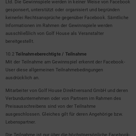
Ltd. Die Gewinnspiele werden in keiner Weise von Facebook
gesponsert, unterstützt oder organisiert und begründen
keinerlei Rechtsansprüche gegenüber Facebook. Sämtliche
Informationen im Rahmen der Gewinnspiele werden
ausschließlich von Golf House als Veranstalter
bereitgestellt.
10.2
Teilnahmeberechtigte / Teilnahme
Mit der Teilnahme am Gewinnspiel erkennt der Facebook-
User diese allgemeinen Teilnahmebedingungen
ausdrücklich an.
Mitarbeiter von Golf House Direktversand GmbH und deren
Verbundunternehmen oder von Partnern im Rahmen des
Preisausschreibens sind von der Teilnahme
ausgeschlossen. Gleiches gilt für deren Angehörige bzw.
Lebenspartner.
Die Teilnahme ist nur über die höchstpersönliche Facebook-