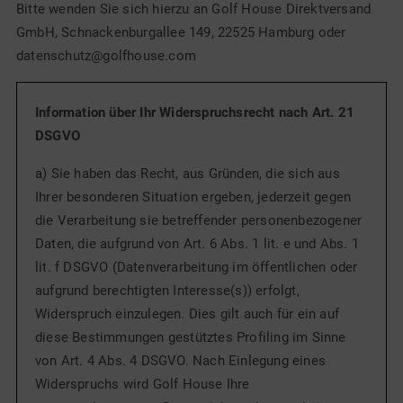
Bitte wenden Sie sich hierzu an Golf House Direktversand
GmbH, Schnackenburgallee 149, 22525 Hamburg oder
datenschutz@golfhouse.com
Information über Ihr Widerspruchsrecht nach Art. 21
DSGVO
a) Sie haben das Recht, aus Gründen, die sich aus
Ihrer besonderen Situation ergeben, jederzeit gegen
die Verarbeitung sie betreffender personenbezogener
Daten, die aufgrund von Art. 6 Abs. 1 lit. e und Abs. 1
lit. f DSGVO (Datenverarbeitung im öffentlichen oder
aufgrund berechtigten Interesse(s)) erfolgt,
Widerspruch einzulegen. Dies gilt auch für ein auf
diese Bestimmungen gestütztes Profiling im Sinne
von Art. 4 Abs. 4 DSGVO. Nach Einlegung eines
Widerspruchs wird Golf House Ihre