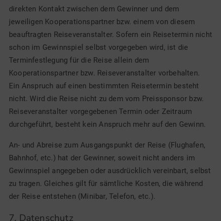
direkten Kontakt zwischen dem Gewinner und dem
jeweiligen Kooperationspartner bzw. einem von diesem
beauftragten Reiseveranstalter. Sofern ein Reisetermin nicht
schon im Gewinnspiel selbst vorgegeben wird, ist die
Terminfestlegung für die Reise allein dem
Kooperationspartner bzw. Reiseveranstalter vorbehalten.
Ein Anspruch auf einen bestimmten Reisetermin besteht
nicht. Wird die Reise nicht zu dem vom Preissponsor bzw.
Reiseveranstalter vorgegebenen Termin oder Zeitraum
durchgeführt, besteht kein Anspruch mehr auf den Gewinn.
An- und Abreise zum Ausgangspunkt der Reise (Flughafen,
Bahnhof, etc.) hat der Gewinner, soweit nicht anders im
Gewinnspiel angegeben oder ausdrücklich vereinbart, selbst
zu tragen. Gleiches gilt für sämtliche Kosten, die während
der Reise entstehen (Minibar, Telefon, etc.).
7. Datenschutz