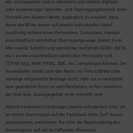
etc. einzuspeisen und zu speichern und mittels digitaler
oder anderweitiger Speicher- und Übertragungstechnik einer
Vielzahl von Nutzern derart zugänglich zu machen, dass
diese die Bilder davon auf jeweils individuellen Abruf
kurzfristig mittels eines Fernsehers, Computers, Handys
einschließlich sämtlicher Übertragungswege (Kabel, Funk,
Mikrowelle, Satellit) und sämtlicher Verfahren (GSM, UMTS,
etc.) sowie einschließlich sämtlicher Protokolle (z.B.
TCP/IP, http, WAP, HTML, XML, etc.) empfangen können. Der
Veranstalter behält sich das Recht vor Fotos/Bilder oder
sonstige eingestellte Beiträge nicht, oder nur in verkürzter
bzw. geänderter Form zu veröffentlichen, sofern hierdurch
der Sinn bzw. Aussagegehalt nicht entstellt wird.
Welche konkreten Handlungen jeweils erforderlich sind, um
an einem Gewinnspiel auf der Facebook-Seite Golf House
teilzunehmen, entnehmen Sie bitte der Beschreibung des
Gewinnspiels auf der betreffenden Pinnwand.