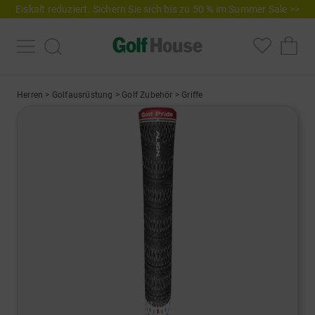
Eiskalt reduziert. Sichern Sie sich bis zu 50 % im Summer Sale >>
Herren
>
Golfausrüstung
>
Golf Zubehör
>
Griffe