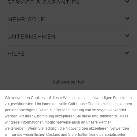
SERVICE & GARANTIEN
MEHR GOLF
UNTERNEHMEN
HILFE
Zahlungsarten
Wir verwenden Cookies auf dieser Website, um die notwendigen Funktionen
zu gewährleisten. Um Ihnen das volle Golf House Erlebnis zu bieten, können
personenbezogene Daten zur Personalisierung von Anzeigen verwendet
werden. Mit Ihrer Zustimmung akzeptieren Sie diese und stimmen zu, dass
wir diese Informationen möglicherweise auch an unsere Partner
weitergeben. Wenn Sie lediglich die Notwendigen akzeptieren, verwenden
wir nur die wesentlichen Cookies und Sie erhalten keine personalisierten