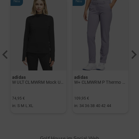
Neu
Neu
adidas
adidas
a
rint Halbarm Polo navy
W ULT CLMWRM Mock Unterzieher schwarz
W+ CLMWRM P Thermo Hose grau
74,95 €
109,95 €
9
in: S M L XL
in: 34 36 38 40 42 44
i
Golf House im Social Web