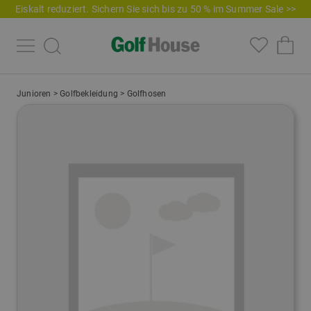
Eiskalt reduziert. Sichern Sie sich bis zu 50 % im Summer Sale >>
Junioren
>
Golfbekleidung
>
Golfhosen