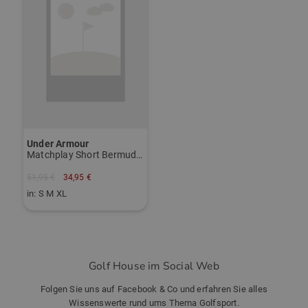
Designs zu entwickeln, die höchste Funktionalität mit
modernem Stil vereinen.
ZUR MACADE GOLF MARKENSEITE
Under Armour
Matchplay Short Bermuda Hose
51,95 €
34,95 €
in: S M XL
Golf House im Social Web
Folgen Sie uns auf Facebook & Co und erfahren Sie alles
Wissenswerte rund ums Thema Golfsport.