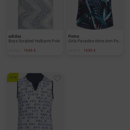
adidas
Puma
Boys Scripted Halbarm Polo
Girls Paradise ohne Arm Polo
39,95 €
19,95 €
44,95 €
19,95 €
in: 140
in: 128 140 164
-57%