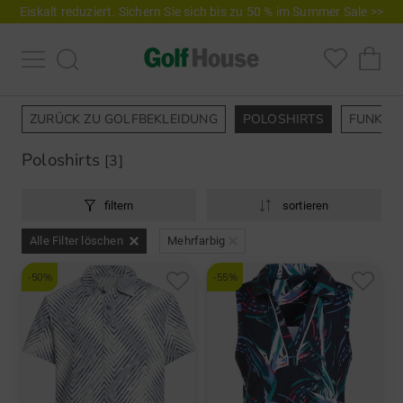
Eiskalt reduziert. Sichern Sie sich bis zu 50 % im Summer Sale >>
ZURÜCK ZU GOLFBEKLEIDUNG
POLOSHIRTS
FUNKTI
Poloshirts
[3]
filtern
sortieren
Alle Filter löschen
Mehrfarbig
-50%
-55%