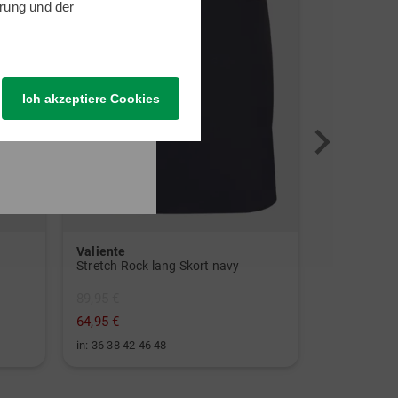
rung
und der
Ich akzeptiere Cookies
Valiente
Titleist
Stretch Rock lang Skort navy
89,95 €
79,95 €
64,95 €
49,95 €
in: 36 38 42 46 48
in: 68 Inch