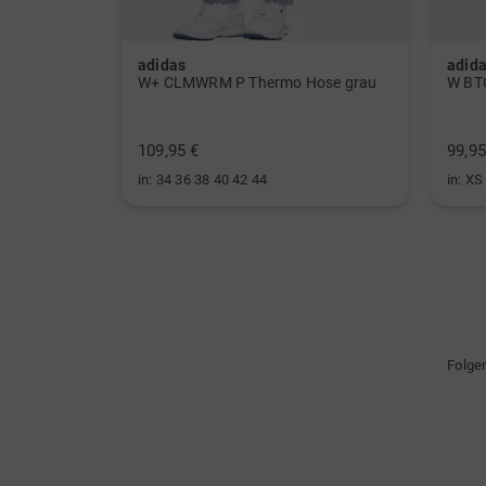
adidas
adid
 Polo navy
W+ CLMWRM P Thermo Hose grau
109,95 €
99,95
in: 34 36 38 40 42 44
in: XS
Folge