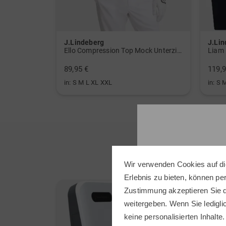
J.Lindeberg
J.Li
Ello Compression Top Mock Unterzieher
Liam 
89,95 €
119,9
in: S M L XL XXL
in: S 
Wir verwenden Cookies auf di
Erlebnis zu bieten, können p
Zustimmung akzeptieren Sie d
weitergeben. Wenn Sie ledigli
keine personalisierten Inhalte.