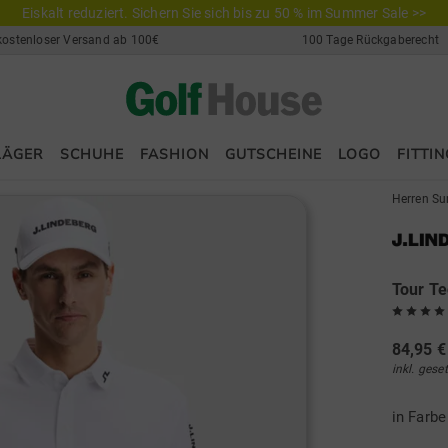
Eiskalt reduziert. Sichern Sie sich bis zu 50 % im Summer Sale >>
kostenloser Versand ab 100€
100 Tage Rückgaberecht
LÄGER
SCHUHE
FASHION
GUTSCHEINE
LOGO
FITTIN
Herren Su
Tour Te
84,95 €
inkl. gese
in Farb