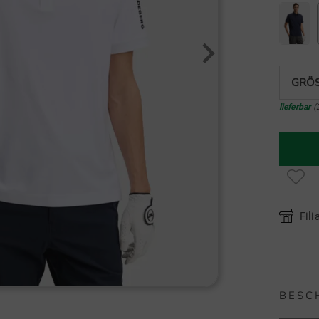
GRÖS
lieferbar
(
Fili
BESC