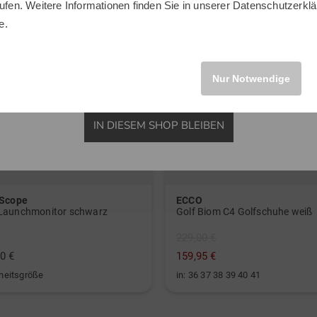
ufen. Weitere Informationen finden Sie in unserer
Datenschutzerklä
INTERNATIONAL
e.
Nur Notwendige
IN DIESEM SHOP BLEIBEN
 Scope
ECCO
Launchmonitor schwarz
Golf Biom C4 Golfschuhe weiß
229,00 €
0 €
159,95 €
nheitsgröße
in: 36 37 38 39 40 41