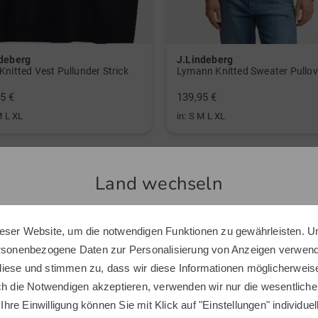
Golfstu
Eleganz
zeichnet
ndeberg
J.Lindeberg
wassera
Knitted Vest Pullunder Strick
Golfbekl
5 €
139,95 €
Überzeu
M L XL
in: S M L XL
Golfklei
Jacke, a
die sich
Land wechseln
Golfpart
Top Produkte
eser Website, um die notwendigen Funktionen zu gewährleisten. U
Sie scheinen sich in einem anderen Land zu befinden.
ersonenbezogene Daten zur Personalisierung von Anzeigen verwende
Möchten Sie den Golf House Shop wechseln?
-30%
iese und stimmen zu, dass wir diese Informationen möglicherweis
ch die Notwendigen akzeptieren, verwenden wir nur die wesentliche
 Ihre Einwilligung können Sie mit Klick auf "Einstellungen" individue