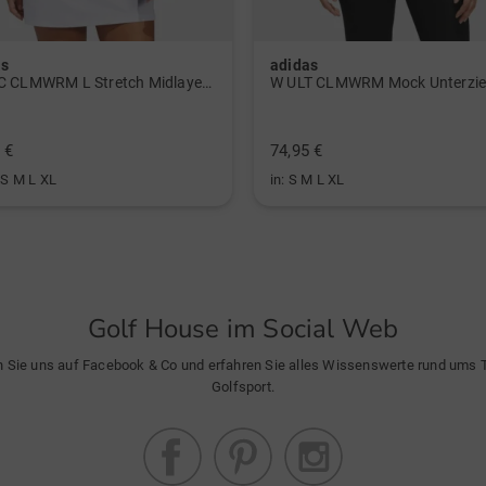
as
adidas
W BTC CLMWRM L Stretch Midlayer navy
 €
74,95 €
 S M L XL
in: S M L XL
Golf House im Social Web
n Sie uns auf Facebook & Co und erfahren Sie alles Wissenswerte rund ums
Golfsport.