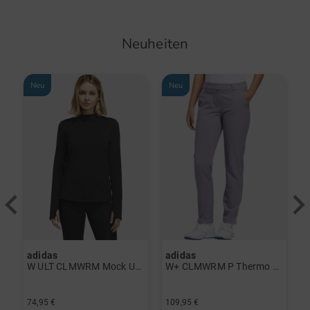
Neuheiten
Neu
Neu
adidas
adidas
a
rint Halbarm Polo navy
W ULT CLMWRM Mock Unterzieher schwarz
W+ CLMWRM P Thermo Hose grau
74,95 €
109,95 €
9