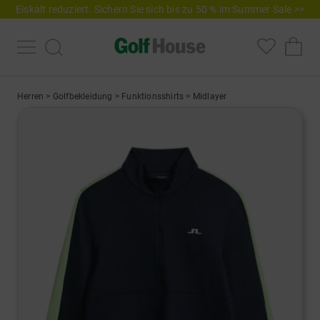
Eiskalt reduziert. Sichern Sie sich bis zu 50 % im Summer Sale >>
Herren
>
Golfbekleidung
>
Funktionsshirts
>
Midlayer