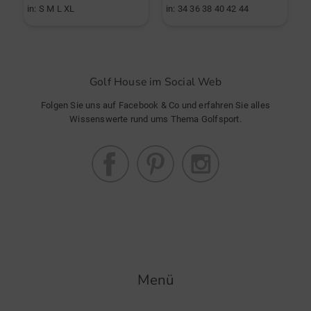
in: S M L XL
in: 34 36 38 40 42 44
i
Golf House im Social Web
Folgen Sie uns auf Facebook & Co und erfahren Sie alles
Wissenswerte rund ums Thema Golfsport.
Menü