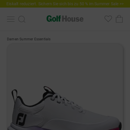
Eiskalt reduziert. Sichern Sie sich bis zu 50 % im Summer Sale >>
Damen Summer Essentials