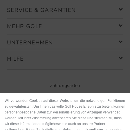
SERVICE & GARANTIEN
MEHR GOLF
UNTERNEHMEN
HILFE
Zahlungsarten
Wir verwenden Cookies auf dieser Website, um die notwendigen Funktionen
zu gewährleisten. Um Ihnen das volle Golf House Erlebnis zu bieten, können
personenbezogene Daten zur Personalisierung von Anzeigen verwendet
werden. Mit Ihrer Zustimmung akzeptieren Sie diese und stimmen zu, dass
wir diese Informationen möglicherweise auch an unsere Partner
weitergeben. Wenn Sie lediglich die Notwendigen akzeptieren, verwenden