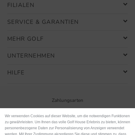
FILIALEN
SERVICE & GARANTIEN
MEHR GOLF
UNTERNEHMEN
HILFE
Zahlungsarten
Wir verwenden Cookies auf dieser Website, um die notwendigen Funktionen
zu gewährleisten. Um Ihnen das volle Golf House Erlebnis zu bieten, können
personenbezogene Daten zur Personalisierung von Anzeigen verwendet
werden. Mit Ihrer Zustimmung akzeptieren Sie diese und stimmen zu, dass