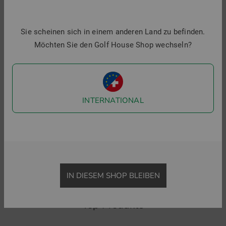
Sie scheinen sich in einem anderen Land zu befinden.
Möchten Sie den Golf House Shop wechseln?
INTERNATIONAL
FootJoy
adidas
TempoSeries Mixed Texture Chill-Out Stretch Midlayer
ELVTED 1/4 Zip Stretch Midlayer
149,95 €
99,95 €
79,95 €
54,95 €
in: M L XXL
in: M
IN DIESEM SHOP BLEIBEN
Top Produkte