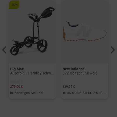
-30%
Big Max
New Balance
S
vo Gen2 Launchmonitor weiß
Autofold FF Trolley schwarz
327 Golfschuhe weiß
399,00 €
279,00 €
139,95 €
2
in: Sonstiges Material
in: US 6.0 US 6.5 US 7.5 US 8.0 US 8.5 US 9.0 US 9.5 US 10.0
i