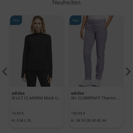
Neuheiten
Neu
Neu
adidas
adidas
a
rint Halbarm Polo navy
W ULT CLMWRM Mock Unterzieher schwarz
W+ CLMWRM P Thermo Hose grau
74,95 €
109,95 €
9
in: S M L XL
in: 34 36 38 40 42 44
i