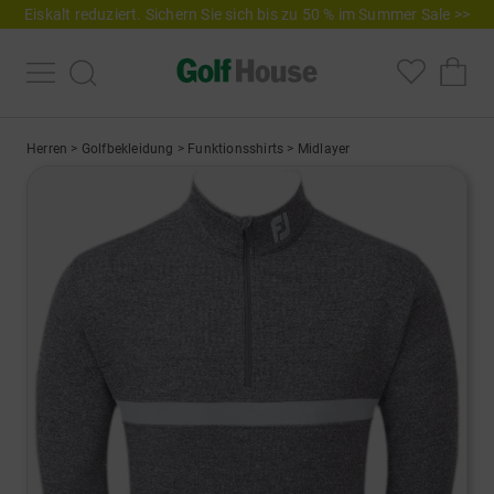
Eiskalt reduziert. Sichern Sie sich bis zu 50 % im Summer Sale >>
Herren
>
Golfbekleidung
>
Funktionsshirts
>
Midlayer