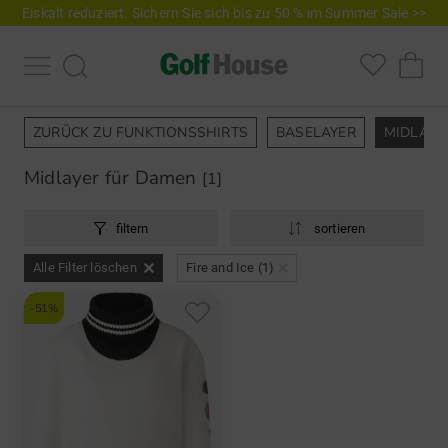
Eiskalt reduziert. Sichern Sie sich bis zu 50 % im Summer Sale >>
ZURÜCK ZU FUNKTIONSSHIRTS
BASELAYER
MIDLAYE
Midlayer für Damen
[1]
filtern
sortieren
Alle Filter löschen
Fire and Ice (1)
-51%