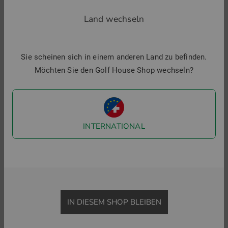
Land wechseln
ZURÜCK ZU FUNKTIONSSHIRTS
BASELAYER
MIDLAYE
Sie scheinen sich in einem anderen Land zu befinden.
Möchten Sie den Golf House Shop wechseln?
Golf House im Social Web
Folgen Sie uns auf Facebook & Co und erfahren Sie alles
Wissenswerte rund ums Thema Golfsport.
INTERNATIONAL
IN DIESEM SHOP BLEIBEN
Menü