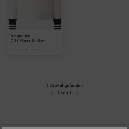
Fire and Ice
LORY Fleece Midlayer
225,00 €
109,95 €
in: XL
1 Artikel gefunden
1 von 1