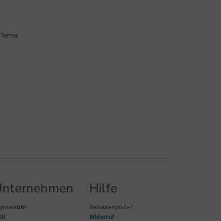
 Thema
Unternehmen
Hilfe
mpressum
Retourenportal
GB
Widerruf