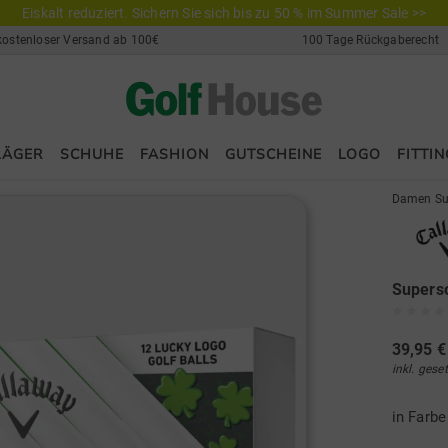
Eiskalt reduziert. Sichern Sie sich bis zu 50 % im Summer Sale >>
kostenloser Versand ab 100€
100 Tage Rückgaberecht
LÄGER
SCHUHE
FASHION
GUTSCHEINE
LOGO
FITTIN
Damen Su
Superso
39,95 €
inkl. gese
in Farb