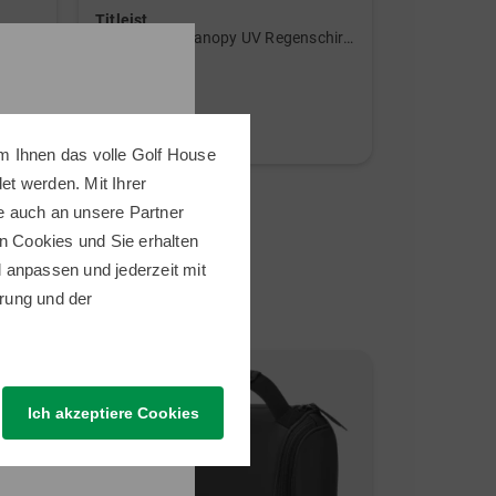
Titleist
ECCO
Tour Double Canopy UV Regenschirm schwarz
Golf Biom C
79,95 €
229,00 €
49,95 €
159,95 €
in: 68 Inch
in: 36 37 38 
m Ihnen das volle Golf House
t werden. Mit Ihrer
e auch an unsere Partner
n Cookies und Sie erhalten
ll anpassen und jederzeit mit
rung
und der
Neu
Neu
Ich akzeptiere Cookies