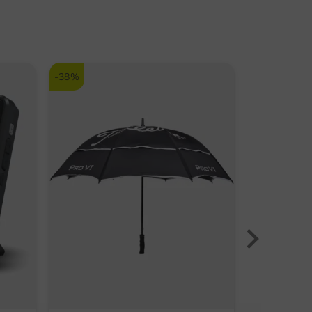
latz
ZUR CALLAWAY MARKENSEITE
-38%
-30%