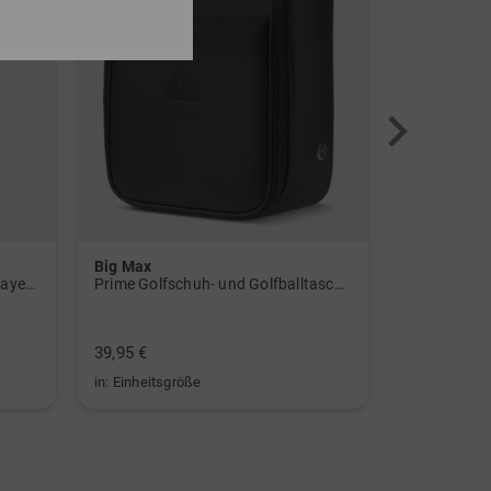
Big Max
Big Max
W BTC CLMWRM L Stretch Midlayer navy
Prime Golfschuh- und Golfballtasche schwarz
Alignment S
39,95 €
19,95 €
in: Einheitsgröße
in: Einheitsg