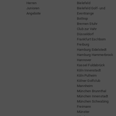
Herren
Bielefeld
Junioren
Bielefeld Golf- und
Angebote
Eventrange
Bottrop
Bremen Stuhr
Club zur Vahr
Düsseldorf
Frankfurt Eschborn
Freiburg
Hamburg Eidelstedt
Hamburg Hammerbrook
Hannover
Kassel Fuldabrück
Köln Innenstadt
Köln Pulheim
Kölner Golfclub
Mannheim
München Brunnthal
München Innenstadt
München Schwabing
Freimann
Münster