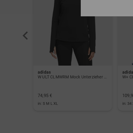
adidas
adid
 Polo navy
W ULT CLMWRM Mock Unterzieher schwarz
W+ C
74,95 €
109,9
in: S M L XL
in: 34