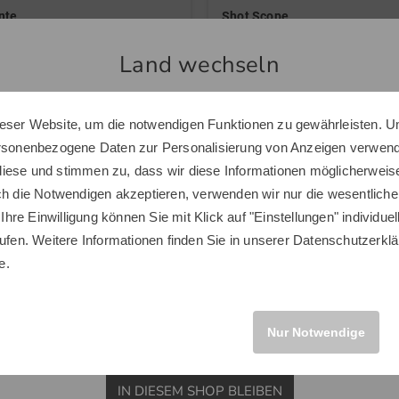
nte
Shot Scope
ch Rock lang Skort navy
LM1 Launchmonitor schwarz
Land wechseln
 €
 €
239,00 €
 38 42 46 48
in: Einheitsgröße
eser Website, um die notwendigen Funktionen zu gewährleisten. U
Sie scheinen sich in einem anderen Land zu befinden.
ersonenbezogene Daten zur Personalisierung von Anzeigen verwende
Möchten Sie den Golf House Shop wechseln?
iese und stimmen zu, dass wir diese Informationen möglicherweis
ch die Notwendigen akzeptieren, verwenden wir nur die wesentliche
 Ihre Einwilligung können Sie mit Klick auf "Einstellungen" individue
Neuheiten
ufen. Weitere Informationen finden Sie in unserer
Datenschutzerklä
INTERNATIONAL
e.
Neu
Nur Notwendige
IN DIESEM SHOP BLEIBEN