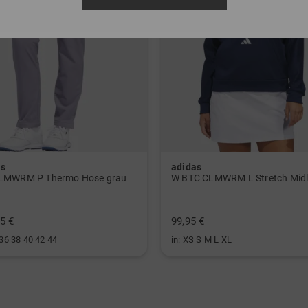
as
adidas
LMWRM P Thermo Hose grau
5 €
99,95 €
 36 38 40 42 44
in: XS S M L XL