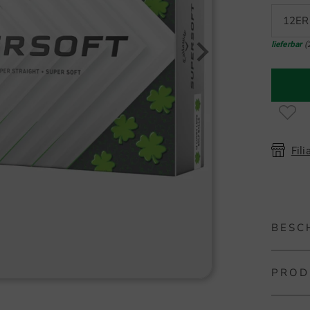
12ER
lieferbar
(
Fili
BESC
PROD
Callawa
Die Cal