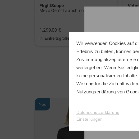
FlightScope
Valie
arz
Mevo Gen2 Launchmonitor weiß
Stret
89,95
1.299,00 €
64,95
in: Einheitsgröße
in: 36
Wir verwenden Cookies auf di
Erlebnis zu bieten, können p
Zustimmung akzeptieren Sie d
weitergeben. Wenn Sie ledigli
keine personalisierten Inhalte.
Wirkung für die Zukunft widerr
Nutzungserklärung
von Googl
Neu
Neu
Datenschutzerklärung
Einstellungen