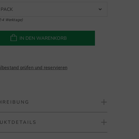
 PACK
2-4 Werktage)
IN DEN WARENKORB
albestand prüfen und reservieren
HREIBUNG
UKTDETAILS
y Supersoft Lucky Golfbälle
laway Supersoft Luck Golfbälle verbinden