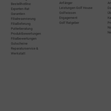
Anfänger
An
Bestellhotline
Leistungen Golf House
Da
Experten-Rat
Golfwissen
Üb
Garantien
Engagement
Ka
Filialreservierung
Golf Ratgeber
Pr
Filiallieferung
Na
Putterberatung
Ne
Produktbewertungen
Filialbewertungen
Gutscheine
Reparaturservice &
Werkstatt