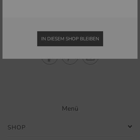
Golf House im Social Web
Folgen Sie uns auf Facebook & Co und erfahren Sie alles
Wissenswerte rund ums Thema Golfsport.
IN DIESEM SHOP BLEIBEN
Menü
SHOP