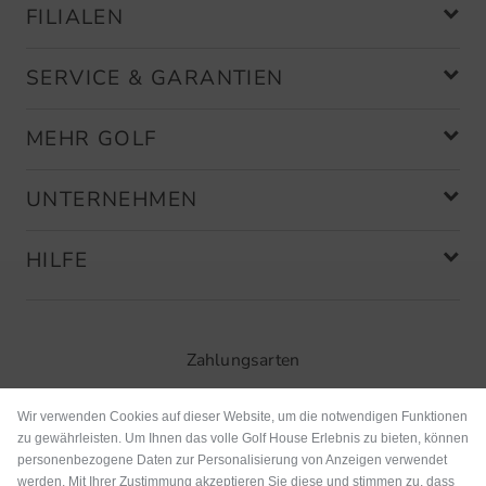
FILIALEN
SERVICE & GARANTIEN
MEHR GOLF
UNTERNEHMEN
HILFE
Zahlungsarten
Wir verwenden Cookies auf dieser Website, um die notwendigen Funktionen
zu gewährleisten. Um Ihnen das volle Golf House Erlebnis zu bieten, können
personenbezogene Daten zur Personalisierung von Anzeigen verwendet
werden. Mit Ihrer Zustimmung akzeptieren Sie diese und stimmen zu, dass