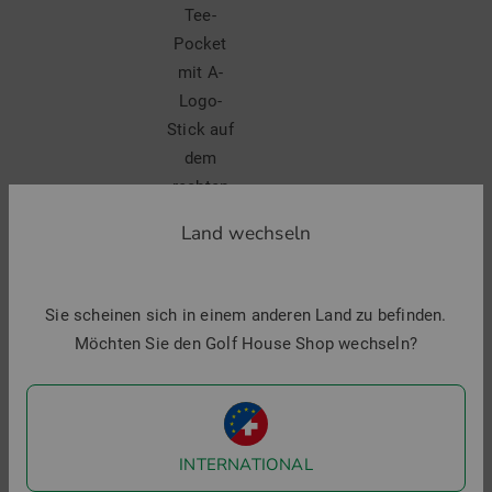
Tee-
Pocket
mit A-
Logo-
Stick auf
dem
rechten
Taschenbesatz
Land wechseln
hinten
Leistentaschen:
rechts mit
Sie scheinen sich in einem anderen Land zu befinden.
Antirutschband,
Möchten Sie den Golf House Shop wechseln?
links mit
Schließknopf
INTERNATIONAL