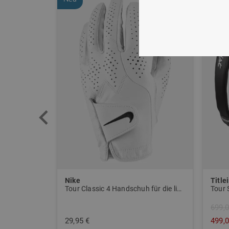
Nike
Titlei
W BTC CLMWRM L Stretch Midlayer navy
Tour Classic 4 Handschuh für die linke Hand weiß
Tour 
699,0
29,95 €
499,0