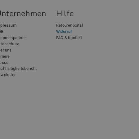
Unternehmen
Hilfe
mpressum
Retourenportal
GB
Widerruf
sprechpartner
FAQ & Kontakt
tenschutz
er uns
rriere
esse
chhaltigkeitsbericht
wsletter