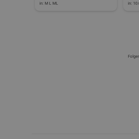
in: M L ML
in: 10
Folge