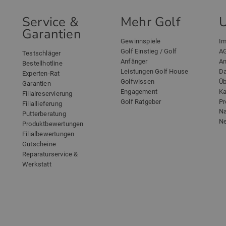
Service &
Mehr Golf
Garantien
Gewinnspiele
I
Golf Einstieg / Golf
A
Testschläger
Anfänger
An
Bestellhotline
Leistungen Golf House
Da
Experten-Rat
Golfwissen
Üb
Garantien
Engagement
Ka
Filialreservierung
Golf Ratgeber
Pr
Filiallieferung
Na
Putterberatung
Ne
Produktbewertungen
Filialbewertungen
Gutscheine
Reparaturservice &
Werkstatt