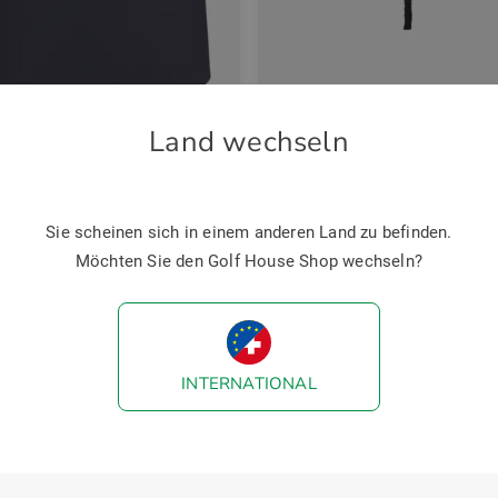
Land wechseln
nte
Titleist
ch Rock lang Skort navy
 €
79,95 €
 €
49,95 €
Sie scheinen sich in einem anderen Land zu befinden.
 38 42 46 48
in: 68 Inch
Möchten Sie den Golf House Shop wechseln?
INTERNATIONAL
Neuheiten
-28%