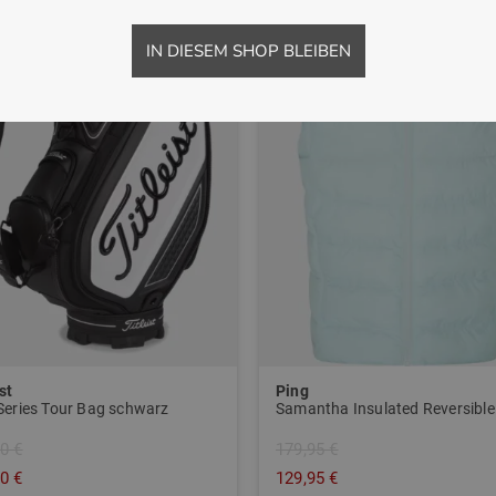
IN DIESEM SHOP BLEIBEN
st
Ping
Series Tour Bag schwarz
0 €
179,95 €
0 €
129,95 €