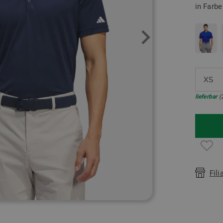
in Farb
XS
lieferbar
(
Fili