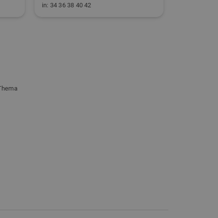
in: 34 36 38 40 42
in: M L XL
 Thema