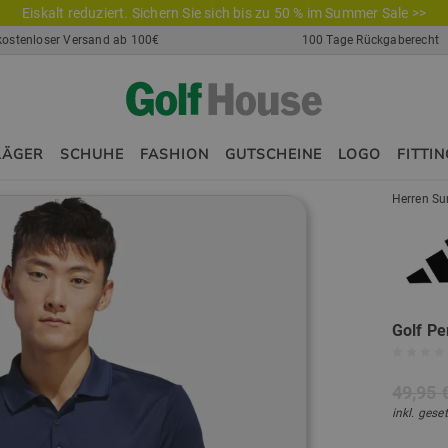
Eiskalt reduziert. Sichern Sie sich bis zu 50 % im Summer Sale >>
kostenloser Versand ab 100€
100 Tage Rückgaberecht
LÄGER
SCHUHE
FASHION
GUTSCHEINE
LOGO
FITTIN
Herren Su
Golf P
49,95 
inkl. gese