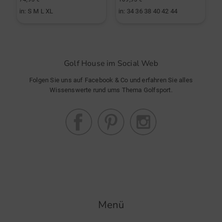
in: S M L XL
in: 34 36 38 40 42 44
i
Golf House im Social Web
Folgen Sie uns auf Facebook & Co und erfahren Sie alles
Wissenswerte rund ums Thema Golfsport.
Menü