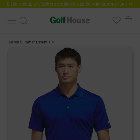
Eiskalt reduziert. Sichern Sie sich bis zu 50 % im Summer Sale >>
Herren Summer Essentials