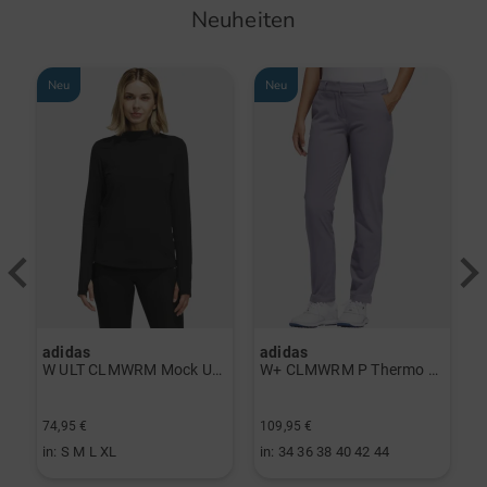
Neuheiten
Neu
Neu
adidas
adidas
a
rint Halbarm Polo navy
W ULT CLMWRM Mock Unterzieher schwarz
W+ CLMWRM P Thermo Hose grau
74,95 €
109,95 €
9
in: S M L XL
in: 34 36 38 40 42 44
i