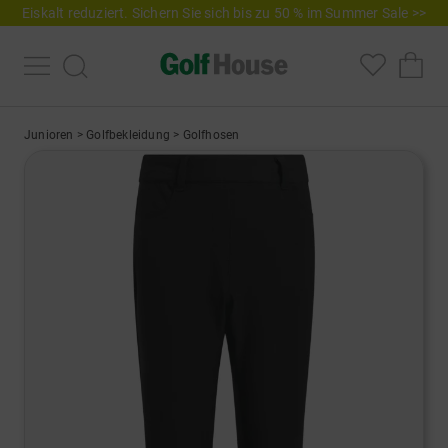
Eiskalt reduziert. Sichern Sie sich bis zu 50 % im Summer Sale >>
Junioren
>
Golfbekleidung
>
Golfhosen