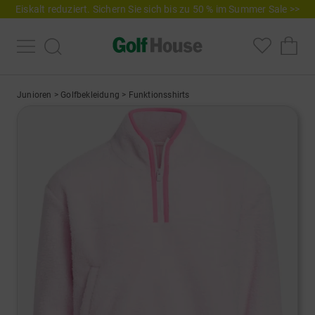
Eiskalt reduziert. Sichern Sie sich bis zu 50 % im Summer Sale >>
Junioren
>
Golfbekleidung
>
Funktionsshirts