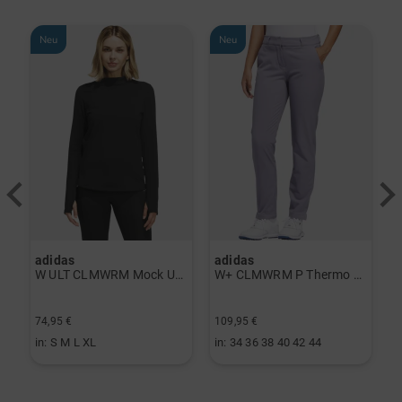
Neu
Neu
adidas
adidas
a
rint Halbarm Polo navy
W ULT CLMWRM Mock Unterzieher schwarz
W+ CLMWRM P Thermo Hose grau
74,95 €
109,95 €
9
in: S M L XL
in: 34 36 38 40 42 44
i