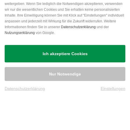
weitergeben. Wenn Sie lediglich die Notwendigen akzeptieren, verwenden
wir nur die wesentlichen Cookies und Sie erhalten keine personalisierten
Inhalte. Ihre Einwilligung können Sie mit Klick auf "Einstellungen" individuell
anpassen und jederzeit mit Wirkung für die Zukunft widerrufen. Weitere
Versand
Informationen finden Sie in unserer
Datenschutzerklärung
und der
Nutzungserklärung
von Google.
Ich akzeptiere Cookies
Nur Notwendige
Datenschutzerklärung
Einstellungen