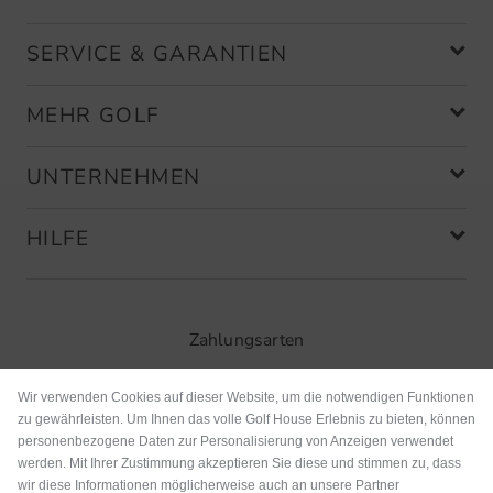
SERVICE & GARANTIEN
MEHR GOLF
UNTERNEHMEN
HILFE
Zahlungsarten
Wir verwenden Cookies auf dieser Website, um die notwendigen Funktionen
zu gewährleisten. Um Ihnen das volle Golf House Erlebnis zu bieten, können
personenbezogene Daten zur Personalisierung von Anzeigen verwendet
werden. Mit Ihrer Zustimmung akzeptieren Sie diese und stimmen zu, dass
wir diese Informationen möglicherweise auch an unsere Partner