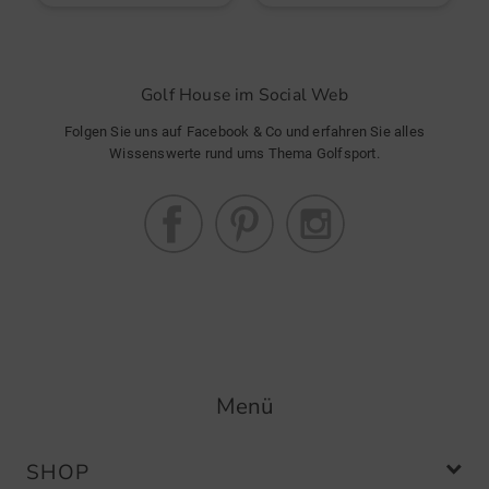
Community Member
(
07.08.2025
)
Golf House im Social Web
Gut
Empfehlenswert
Folgen Sie uns auf Facebook & Co und erfahren Sie alles
Wissenswerte rund ums Thema Golfsport.
Community Member
(
13.07.2025
)
Pulli
Farbe genau identisch
Menü
SHOP