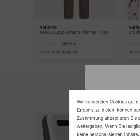
Valiente
Valie
NORA Super-Stretch Thermo Hose
Druck
129,95 €
64,95 €
89,95
in: 34 36 38 40 42 44
in: 36
Wir verwenden Cookies auf di
Erlebnis zu bieten, können p
Zustimmung akzeptieren Sie d
-28%
weitergeben. Wenn Sie ledigli
keine personalisierten Inhalte.