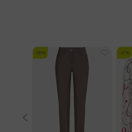
-50%
-27%