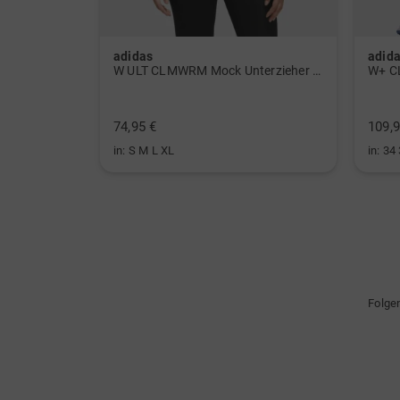
adidas
adid
 Polo navy
W ULT CLMWRM Mock Unterzieher schwarz
W+ C
74,95 €
109,9
in: S M L XL
in: 34
Folge