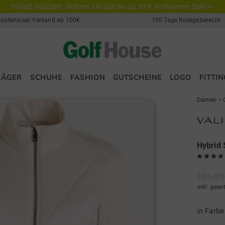
Eiskalt reduziert. Sichern Sie sich bis zu 50 % im Summer Sale >>
kostenloser Versand ab 100€
100 Tage Rückgaberecht
LÄGER
SCHUHE
FASHION
GUTSCHEINE
LOGO
FITTIN
Damen
>
Hybrid 
159,95
inkl. gese
in Farb