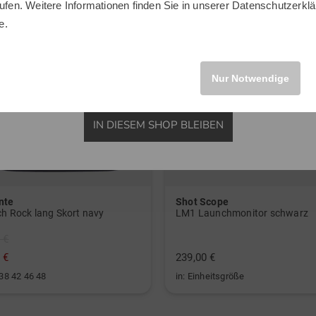
ufen. Weitere Informationen finden Sie in unserer
Datenschutzerklä
INTERNATIONAL
e.
Nur Notwendige
IN DIESEM SHOP BLEIBEN
nte
Shot Scope
ch Rock lang Skort navy
LM1 Launchmonitor schwarz
 €
 €
239,00 €
 38 42 46 48
in: Einheitsgröße