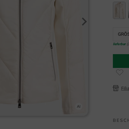
GRÖS
lieferbar
(
Fili
BESC