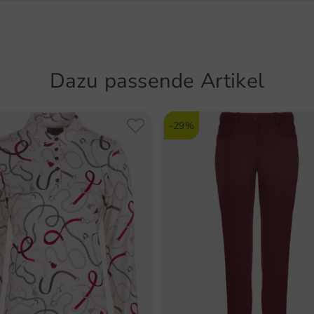
Valient
Schnack
Golf
22525 
Reiß
Deutsch
Ther
Dazu passende Artikel
info@go
atmu
Artikel
2-We
-29%
5613
Funktio
Wind
Atmu
Stre
The