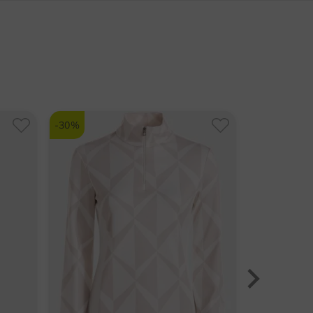
e
enburgallee 149
-Steppjacke
ZUR VALIENTE MARKENSEITE
Hamburg
verschlusstaschen
land
mo-Funktion
lfhouse.de
Community Member
(
07.05.2026
)
ngsaktiv
nummer:
Schöne Jacke
ge-Zip
-30%
1048
Atmungsaktiv und
nen:
Windgeschützt
dicht
ngsaktiv
tch
Community Member
(
27.02.2026
)
rmo
Sitzt perfekt und ist voll