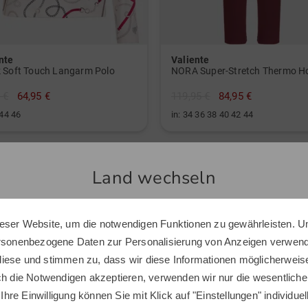
nte
Valiente
 Soft Touch Langarm Polo
NORA Super-Stretch Thermo H
 €
64,95 €
119,95 €
84,95 €
 44 46
in: 34 36 38 40 42 44
Land wechseln
Top Produkte
eser Website, um die notwendigen Funktionen zu gewährleisten. U
Sie scheinen sich in einem anderen Land zu befinden.
ersonenbezogene Daten zur Personalisierung von Anzeigen verwende
Möchten Sie den Golf House Shop wechseln?
iese und stimmen zu, dass wir diese Informationen möglicherweis
ch die Notwendigen akzeptieren, verwenden wir nur die wesentliche
 Ihre Einwilligung können Sie mit Klick auf "Einstellungen" individue