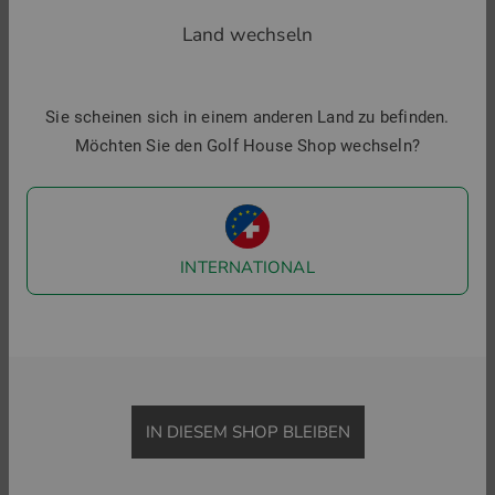
Ähnliche Artikel
Land wechseln
-29%
Sie scheinen sich in einem anderen Land zu befinden.
Möchten Sie den Golf House Shop wechseln?
INTERNATIONAL
Lacoste
SHORT SLEEVED RIBBED COLLAR SHIRT Halbarm Polo
119,95 €
84,95 €
IN DIESEM SHOP BLEIBEN
in: 36 38 40