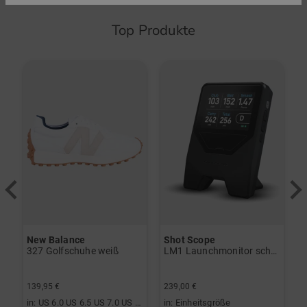
Top Produkte
-
New Balance
Shot Scope
B
vo Gen2 Launchmonitor weiß
327 Golfschuhe weiß
LM1 Launchmonitor schwarz
3
139,95 €
239,00 €
2
in: US 6.0 US 6.5 US 7.0 US 7.5 US 8.0 US 8.5 US 9.0 US 9.5 US 10.0
in: Einheitsgröße
i