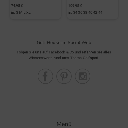
74,95 €
109,95 €
9
in: S M L XL
in: 34 36 38 40 42 44
i
Golf House im Social Web
Folgen Sie uns auf Facebook & Co und erfahren Sie alles
Wissenswerte rund ums Thema Golfsport.
Menü