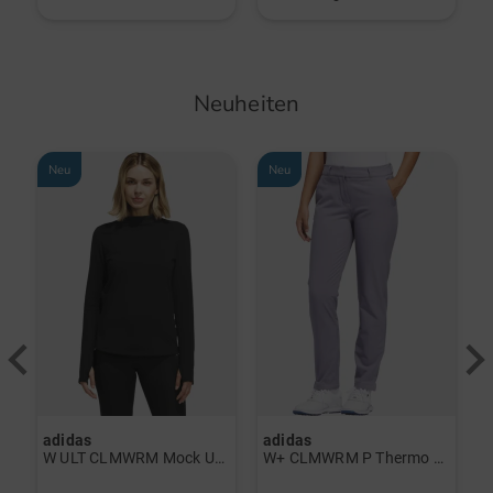
Neuheiten
Neu
Neu
adidas
adidas
a
rint Halbarm Polo navy
W ULT CLMWRM Mock Unterzieher schwarz
W+ CLMWRM P Thermo Hose grau