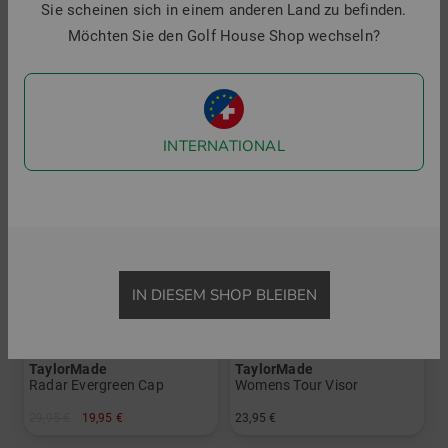
Sie scheinen sich in einem anderen Land zu befinden.
29,95 €
19,95 €
29,95 €
21,95 €
Möchten Sie den Golf House Shop wechseln?
in: Einheitsgröße
in: Einheitsgröße
-33%
INTERNATIONAL
IN DIESEM SHOP BLEIBEN
TaylorMade
TaylorMade
Radar Evergreen Cap
Womens Tour Visor
29,95 €
19,95 €
23,95 €
in: Einheitsgröße
in: Einheitsgröße