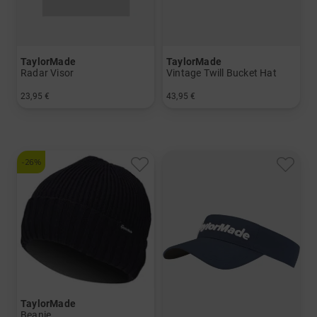
TaylorMade
TaylorMade
Radar Visor
Vintage Twill Bucket Hat
23,95 €
43,95 €
in: Einheitsgröße
in: L/XL S/M
-26%
TaylorMade
Beanie