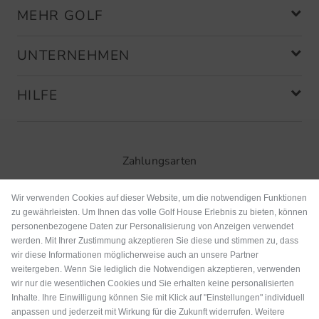
MEHR GOLF
UNTERNEHMEN
HILFE
Zahlungsarten
Wir verwenden Cookies auf dieser Website, um die notwendigen Funktionen
zu gewährleisten. Um Ihnen das volle Golf House Erlebnis zu bieten, können
personenbezogene Daten zur Personalisierung von Anzeigen verwendet
werden. Mit Ihrer Zustimmung akzeptieren Sie diese und stimmen zu, dass
wir diese Informationen möglicherweise auch an unsere Partner
weitergeben. Wenn Sie lediglich die Notwendigen akzeptieren, verwenden
wir nur die wesentlichen Cookies und Sie erhalten keine personalisierten
Inhalte. Ihre Einwilligung können Sie mit Klick auf "Einstellungen" individuell
anpassen und jederzeit mit Wirkung für die Zukunft widerrufen. Weitere