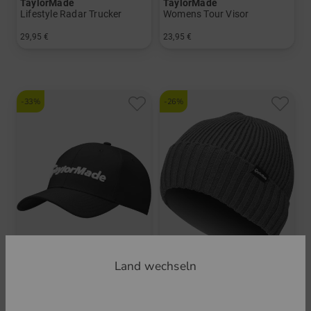
TaylorMade
TaylorMade
Lifestyle Radar Trucker
Womens Tour Visor
29,95 €
23,95 €
in: Einheitsgröße
in: Einheitsgröße
-33%
-26%
Land wechseln
TaylorMade
TaylorMade
Radar Evergreen Cap
Beanie