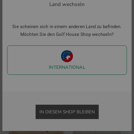
Land wechseln
Sie scheinen sich in einem anderen Land zu befinden.
Möchten Sie den Golf House Shop wechseln?
INTERNATIONAL
Polo Ralph Lauren
Polo Ralph Lauren
RLX Halbarm Polo
Bermuda Hose
134,95 €
94,95 €
149,95 €
74,95 €
in: S M
in: 32
IN DIESEM SHOP BLEIBEN
-51%
-29%