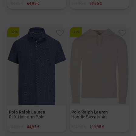
104,95 €
64,95 €
174,95 €
99,95 €
in: S M L XL XXL
in: M L XL
-32%
-31%
Polo Ralph Lauren
Polo Ralph Lauren
RLX Halbarm Polo
Hoodie Sweatshirt
124,95 €
84,95 €
174,95 €
119,95 €
in: S
in: XXL