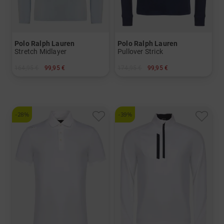
Polo Ralph Lauren
Polo Ralph Lauren
Stretch Midlayer
Pullover Strick
164,95 €
99,95 €
174,95 €
99,95 €
in: M L XL
in: M L XL
-28%
-39%