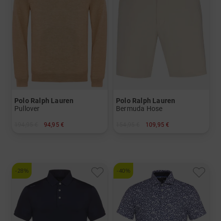
Polo Ralph Lauren
Polo Ralph Lauren
Pullover
Bermuda Hose
194,95 €
94,95 €
154,95 €
109,95 €
in: XL
in: 32 36 38
-28%
-40%