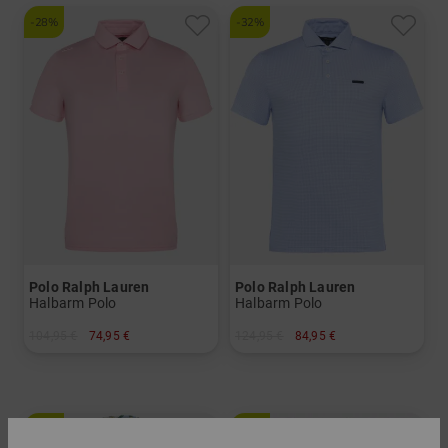
-28%
-32%
Polo Ralph Lauren
Polo Ralph Lauren
Halbarm Polo
Halbarm Polo
104,95 €
74,95 €
124,95 €
84,95 €
in: S L XL XXL
in: XL
-29%
-50%