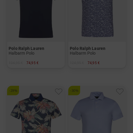
Polo Ralph Lauren
Polo Ralph Lauren
Halbarm Polo
Halbarm Polo
104,95 €
74,95 €
124,95 €
74,95 €
in: S M L
in: S M L XL XXL
-29%
-30%