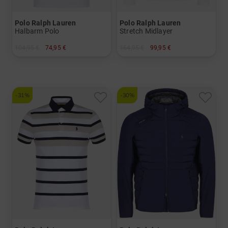
Polo Ralph Lauren
Polo Ralph Lauren
Halbarm Polo
Stretch Midlayer
104,95 €
74,95 €
164,95 €
99,95 €
in: S XL XXL
in: M L XL XXL
-31%
-30%