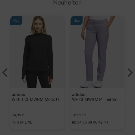
Neuheiten
Neu
Neu
adidas
adidas
a
rint Halbarm Polo navy
W ULT CLMWRM Mock Unterzieher schwarz
W+ CLMWRM P Thermo Hose grau
74,95 €
109,95 €
9
in: S M L XL
in: 34 36 38 40 42 44
i