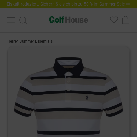
Eiskalt reduziert. Sichern Sie sich bis zu 50 % im Summer Sale >>
Herren Summer Essentials