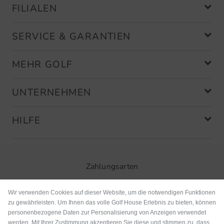
FILIALEN
SERVICE & GARANTIEN
MEHR GOLF
UNTERNEHMEN
HILFE
Zahlungsarten
Wir verwenden Cookies auf dieser Website, um die notwendigen Funktionen
zu gewährleisten. Um Ihnen das volle Golf House Erlebnis zu bieten, können
personenbezogene Daten zur Personalisierung von Anzeigen verwendet
werden. Mit Ihrer Zustimmung akzeptieren Sie diese und stimmen zu, dass