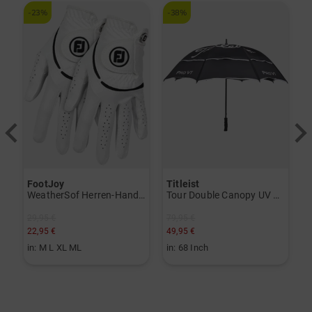
-23%
-38%
-
FootJoy
Titleist
T
V) weiß
WeatherSof Herren-Handschuh Doppelpack für die linke Hand weiß
Tour Double Canopy UV Regenschirm schwarz
29,95 €
79,95 €
3
22,95 €
49,95 €
1
in: M L XL ML
in: 68 Inch
i