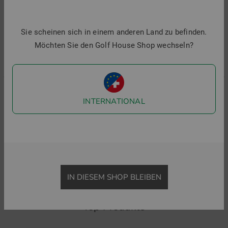
Sie scheinen sich in einem anderen Land zu befinden.
Möchten Sie den Golf House Shop wechseln?
INTERNATIONAL
J.Lindeberg
J.Lindeberg
J
Bala Print Halbarm Polo
Fred Halbarm Polo
K
84,95 €
59,95 €
84,95 €
59,95 €
8
in: S M L XL XXL
in: S M L XL XXL
i
IN DIESEM SHOP BLEIBEN
Top Produkte